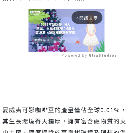
閱讀文章
arrow_forward_ios
Powered by 
GliaStudios
Mute
夏威夷可娜咖啡豆的產量僅佔全球0.01%，
其生長環境得天獨厚，擁有富含礦物質的火
山土壤、適度遮陰的高海拔環境及理想的溫