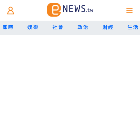
即時
娛樂
社會
政治
財經
生活