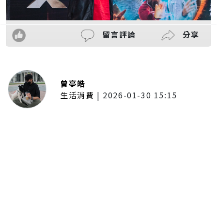
留言評論
分享
曾亭皓
生活消費
|
2026-01-30 15:15
年前採購倒數2週！大賣場優惠火力
全開 滿額9折、送券雙重回饋