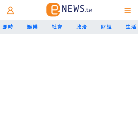
即時
娛樂
社會
政治
財經
生活