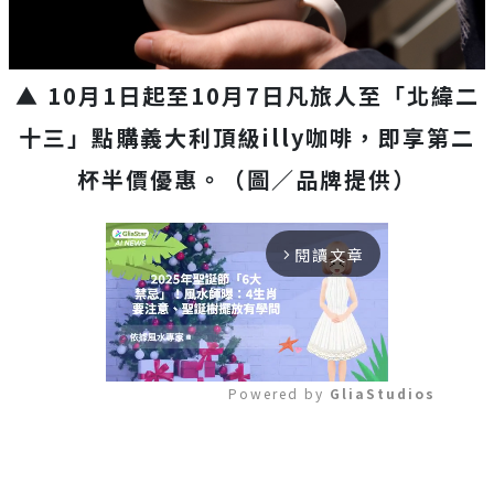
▲ 10月1日起至10月7日凡旅人至「北緯二
十三」點購義大利頂級illy咖啡，即享第二
杯半價優惠。（圖／品牌提供）
閱讀文章
arrow_forward_ios
Powered by 
GliaStudios
Mute