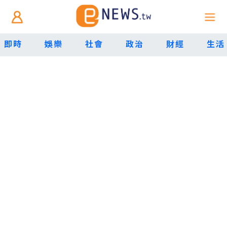
即時
娛樂
社會
政治
財經
生活