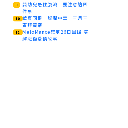
嬰幼兒急性腹瀉 要注意這四
9
件事
華夏同根 燦爛中華 三月三
10
齊拜黃帝
MeloMance確定26日回歸 演
11
繹悲傷愛情故事