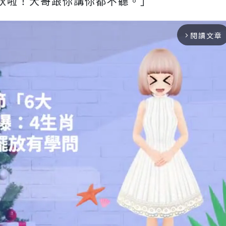
秋啦！大哥跟你講你都不聽。」
閱讀文章
arrow_forward_ios