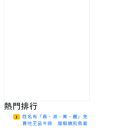
熱門排行
姓名有「真、淑、美、麗」免
1
費吃王品牛排 龍蝦嫩煎魚套