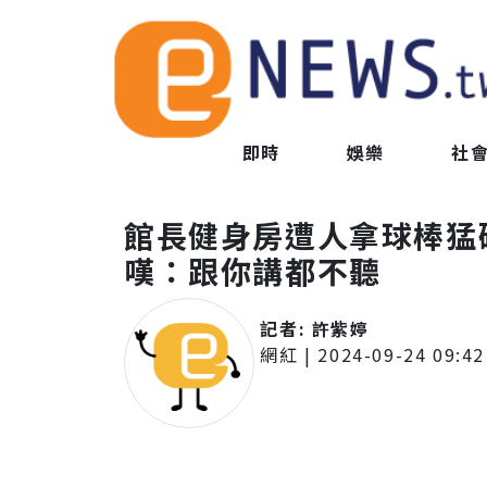
即時
娛樂
社
館長健身房遭人拿球棒猛
嘆：跟你講都不聽
記者:
許紫婷
網紅
|
2024-09-24 09:42