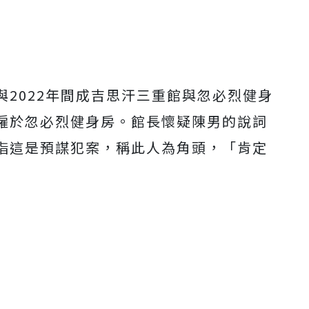
2022年間成吉思汗三重館與忽必烈健身
僱於忽必烈健身房。館長懷疑陳男的說詞
指這是預謀犯案，稱此人為角頭，「肯定