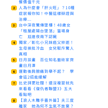
餐價值千元
人為什麼會「肝火旺」？10種
2
症狀報你知！中醫這樣辯證與
治療...
台中深夜驚傳墜樓！48歲女
3
「租屋處陽台墜落」當場身
亡 尪連夜南下認屍
獨家／彰化小兄妹癌父猝逝！
4
生母挨批冷血 女兒駁斥驚人
真相
日月談畫 百位知名藝術家齊
5
畫日月潭
運動後肩膀痛到舉不起？ 學
6
會這2招能緩解
比史詩更壯闊！還沒複習就先
7
來看看《復仇者聯盟3》五大
看點吧
【浪人木雕手番外篇】夫三度
8
離家 她為何不生氣不放棄？