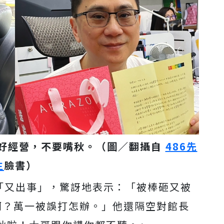
好好經營，不要嘴秋。（圖／翻攝自
486先
生
臉書）
房「又出事」，驚訝地表示：「被棒砸又被
啊？萬一被誤打怎辦。」他還隔空對館長