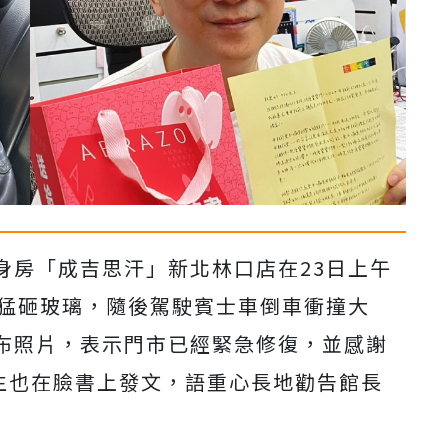
身房「成吉思汗」新北林口店在23日上午
棒猛砸玻璃，隨後駕駛賓士車倒車衝撞大
布照片，表示門市已經緊急修復，並感謝
先生也在臉書上發文，語重心長地勸告館長
」