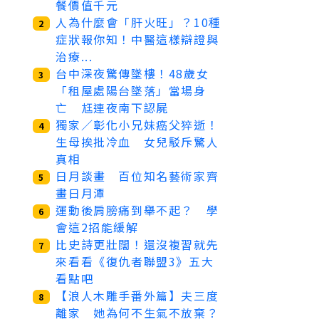
餐價值千元
人為什麼會「肝火旺」？10種
2
症狀報你知！中醫這樣辯證與
治療...
台中深夜驚傳墜樓！48歲女
3
「租屋處陽台墜落」當場身
亡 尪連夜南下認屍
獨家／彰化小兄妹癌父猝逝！
4
生母挨批冷血 女兒駁斥驚人
真相
日月談畫 百位知名藝術家齊
5
畫日月潭
運動後肩膀痛到舉不起？ 學
6
會這2招能緩解
比史詩更壯闊！還沒複習就先
7
來看看《復仇者聯盟3》五大
看點吧
【浪人木雕手番外篇】夫三度
8
離家 她為何不生氣不放棄？