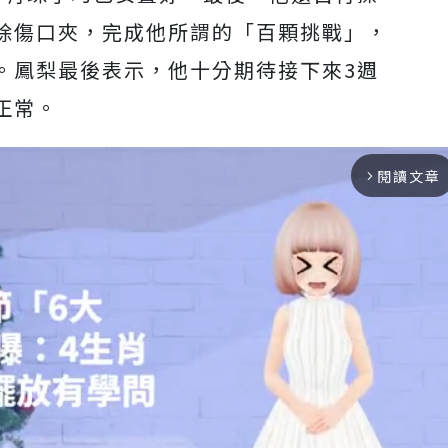
除傷口夾，完成他所謂的「百顆挑戰」，
。
鳳梨最後表示，他十分期待接下來3週
正常。
閱讀文章
arrow_forward_ios