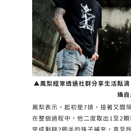
▲
鳳梨經常透過社群分享生活點滴
攝自
鳳梨表示，起初是7排，接著又間
在整個過程中，他二度取出1至2
完成剩餘2圈半的珠子補充，直至