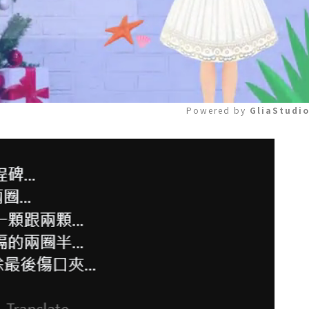
Powered by 
GliaStudi
Mute