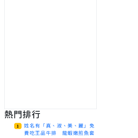
熱門排行
姓名有「真、淑、美、麗」免
1
費吃王品牛排 龍蝦嫩煎魚套