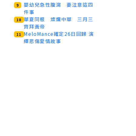
嬰幼兒急性腹瀉 要注意這四
9
件事
華夏同根 燦爛中華 三月三
10
齊拜黃帝
MeloMance確定26日回歸 演
11
繹悲傷愛情故事