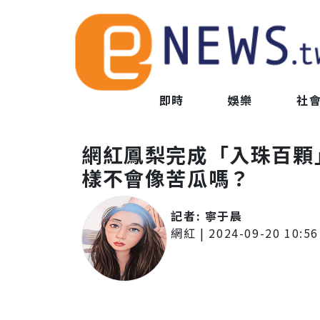
即時
娛樂
社
網紅鳳梨完成「入珠百顆
樣不會像苦瓜嗎？
記者:
寧于晨
網紅
|
2024-09-20 10:56