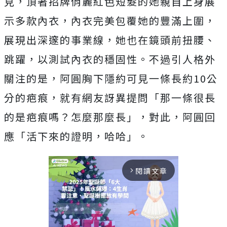
見，
頂著招牌俏麗紅色短髮的
她親自上身
展
示多款內衣，內衣
完美包覆她的豐滿上圍，
展現出深邃的事業線，她也在鏡頭前扭腰、
跳躍，以測試內衣的穩固性。不過引人格外
關注的是，
阿圓胸下隱約可見一條長約10公
分的疤痕，就有網友訝異提問「那一條很長
的是疤痕嗎？怎麼那麼長」，對此，阿圓回
應「活下來的證明，哈哈」。
閱讀文章
arrow_forward_ios