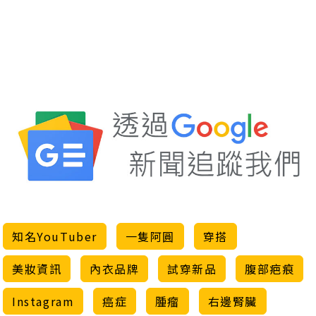
知名YouTuber
一隻阿圓
穿搭
美妝資訊
內衣品牌
試穿新品
腹部疤痕
Instagram
癌症
腫瘤
右邊腎臟