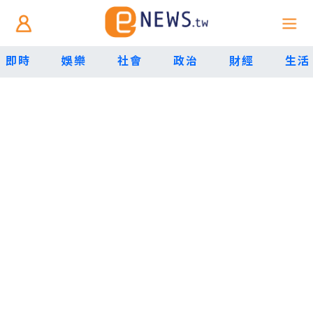
即時
娛樂
社會
政治
財經
生活