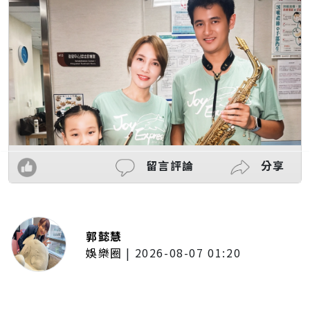
留言評論
分享
郭懿慧
娛樂圈
|
2026-08-07 01:20
啦啦隊的檸檬、李雅英、李晧禎體