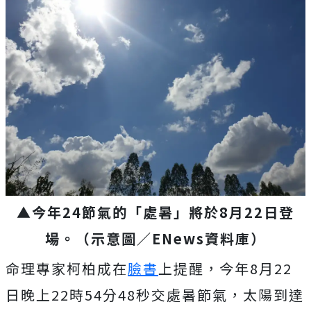
▲今年24節氣的「處暑」將於8月22日登
場。（示意圖／ENews資料庫）
命理專家柯柏成在
臉書
上提醒，今年8月22
日晚上22時54分48秒交處暑節氣，太陽到達