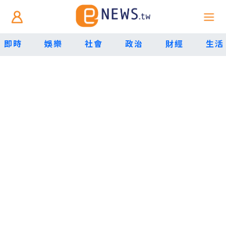
即時
娛樂
社會
政治
財經
生活