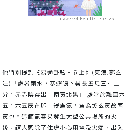
Powered by 
GliaStudios
Mute
他特別提到《易通卦驗·卷上》(東漢.鄭玄
注)「處暑雨水，寒蟬鳴。晷長五尺三寸二
分，赤赤陰雲出，南黃北黑」 處暑於離直六
五，六五辰在卯，得震氣，震為戈玄黃故南
黃也。這節氣容易發生大型公共場所的火
災，請大家除了住處小心用電及火燭，出入