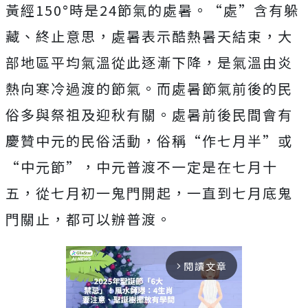
黃經150°時是24節氣的處暑。“處”含有躲
藏、終止意思，處暑表示酷熱暑天結束，大
部地區平均氣溫從此逐漸下降，是氣溫由炎
熱向寒冷過渡的節氣。而處暑節氣前後的民
俗多與祭祖及迎秋有關。處暑前後民間會有
慶贊中元的民俗活動，俗稱“作七月半”或
“中元節”，中元普渡不一定是在七月十
五，從七月初一鬼門開起，一直到七月底鬼
門關止，都可以辦普渡。
閱讀文章
arrow_forward_ios