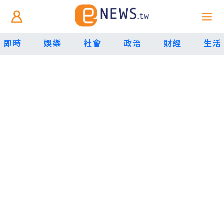
即時
娛樂
社會
政治
財經
生活