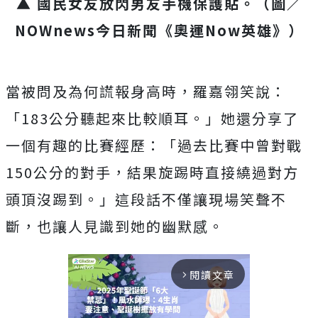
▲ 國民女友放閃男友手機保護貼。（圖／
NOWnews今日新聞《奧運Now英雄》）
當被問及為何謊報身高時，羅嘉翎笑說：
「183公分聽起來比較順耳。」她還分享了
一個有趣的比賽經歷：「過去比賽中曾對戰
150公分的對手，結果旋踢時直接繞過對方
頭頂沒踢到。」這段話不僅讓現場笑聲不
斷，也讓人見識到她的幽默感。
閱讀文章
arrow_forward_ios