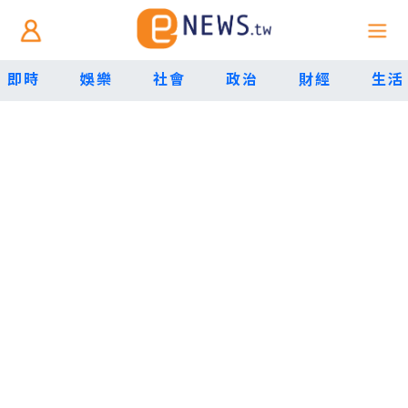
即時
娛樂
社會
政治
財經
生活