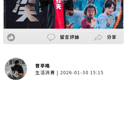
留言評論
分享
曾亭皓
生活消費
|
2026-01-30 15:15
年前採購倒數2週！大賣場優惠火力
全開 滿額9折、送券雙重回饋