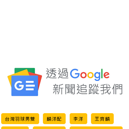
台灣羽球男雙
麟洋配
李洋
王齊麟