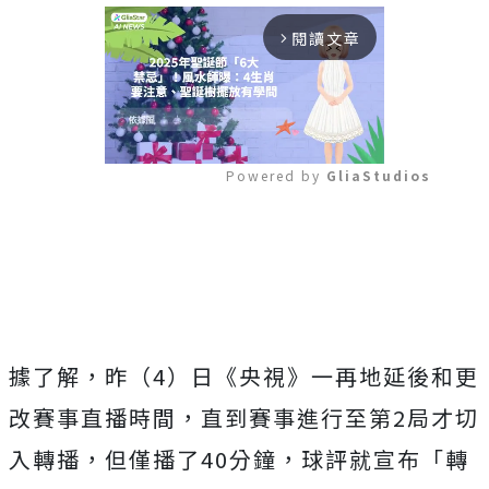
閱讀文章
arrow_forward_ios
Powered by 
GliaStudios
Mute
據了解，昨（4）日《央視》一再地延後和更
改賽事直播時間，直到賽事進行至第2局才切
入轉播，但僅播了40分鐘，球評就宣布「轉