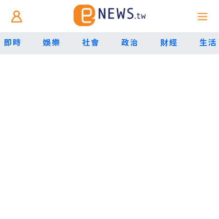
即時
娛樂
社會
政治
財經
生活