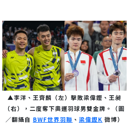
▲李洋、王齊麟（左）擊敗梁偉鏗、王昶
（右），二度奪下奧運羽球男雙金牌。（圖
／翻攝自
BWF世界羽聯
、
梁偉鏗K
微博）