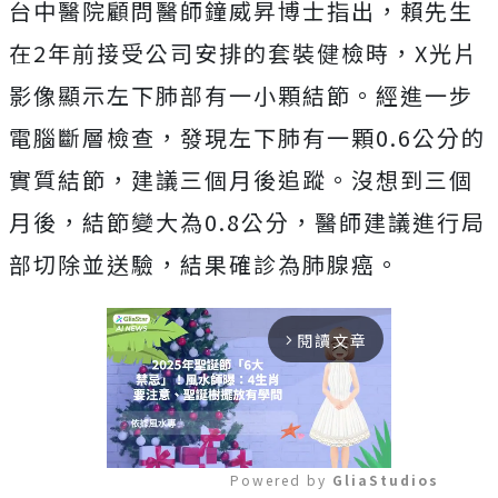
台中醫院顧問醫師鐘威昇博士指出，賴先生
在2年前接受公司安排的套裝健檢時，X光片
影像顯示左下肺部有一小顆結節。經進一步
電腦斷層檢查，發現左下肺有一顆0.6公分的
實質結節，建議三個月後追蹤。沒想到三個
月後，結節變大為0.8公分，醫師建議進行局
部切除並送驗，結果確診為肺腺癌。
閱讀文章
arrow_forward_ios
Powered by 
GliaStudios