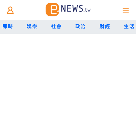
即時
娛樂
社會
政治
財經
生活