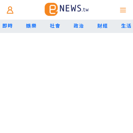
即時
娛樂
社會
政治
財經
生活