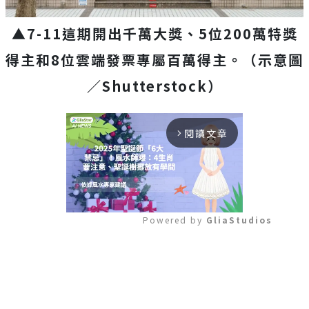
▲7-11這期開出千萬大獎、5位200萬特獎
得主和8位雲端發票專屬百萬得主。（示意圖
／Shutterstock）
閱讀文章
arrow_forward_ios
Powered by 
GliaStudios
Mute