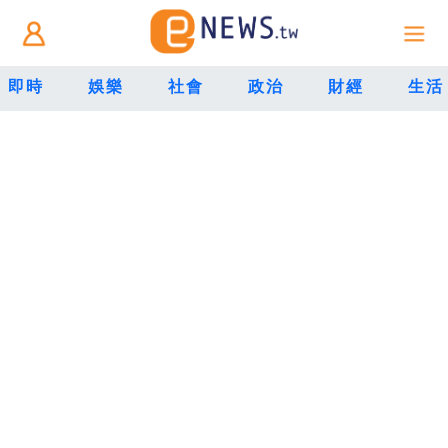
即時
娛樂
社會
政治
財經
生活