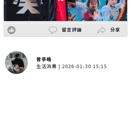
留言評論
分享
曾亭皓
生活消費
|
2026-01-30 15:15
年前採購倒數2週！大賣場優惠火力
全開 滿額9折、送券雙重回饋