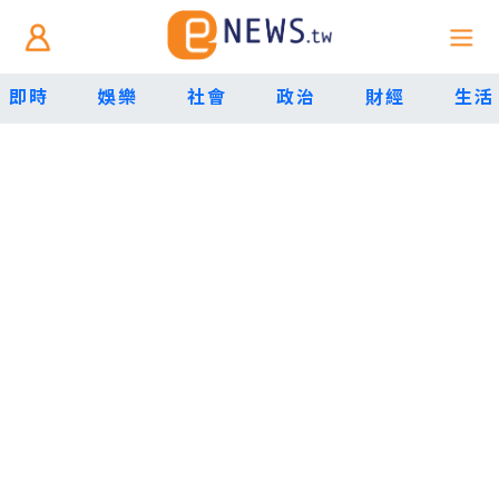
即時
娛樂
社會
政治
財經
生活