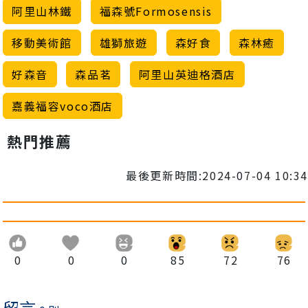
阿里山林鐵
福森號Formosensis
移動美術館
雄獅旅遊
森好食
森林癒
好森音
森品茗
阿里山英迪格酒店
嘉義福容voco酒店
熱門推薦
最後更新時間:2024-07-04 10:34
0
0
0
85
72
76