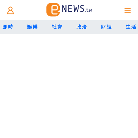
即時
娛樂
社會
政治
財經
生活