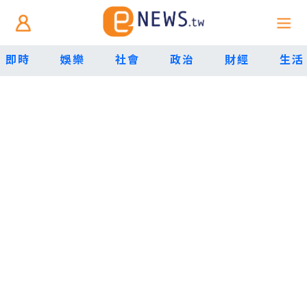
即時
娛樂
社會
政治
財經
生活