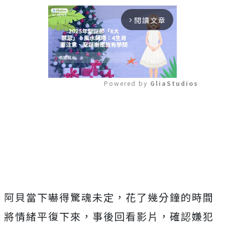
閱讀文章
arrow_forward_ios
Powered by 
GliaStudios
Mute
阿貝當下嚇得驚魂未定，花了幾分鐘的時間
將情緒平復下來，事後回看影片，確認嫌犯