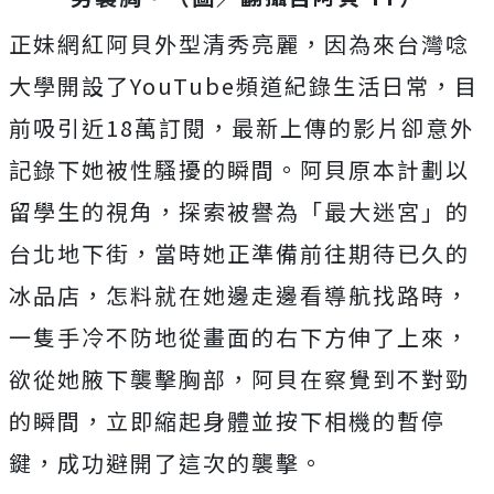
正妹網紅阿貝外型清秀亮麗，
因為來台灣唸
大學開設了YouTube頻道紀錄生活日常，目
前吸引近18萬訂閱，最新上傳的影片卻意外
記錄下她被性騷擾的瞬間。阿貝
原本計劃以
留學生的視角，探索被譽為「最大迷宮」的
台北地下街，當時她正準備前往期待已久的
冰品店，怎
料就在她邊走邊看導航找路時，
一隻手冷不防地從畫面的右下方伸了上來，
欲從她腋下襲擊胸部，阿貝在察覺到不對勁
的瞬間，立即縮起身體並按下相機的暫停
鍵，成功避開了這次的襲擊。