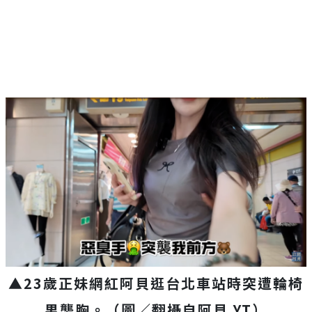
▲23歲正妹網紅阿貝逛台北車站時突遭輪椅
男襲胸。（圖／翻攝自阿貝 YT）