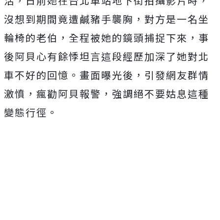
活，日前她在
台北車站地下街拍攝影片時，
沒想到期間竟遭鹹豬手襲胸，對方是一名坐
輪椅的老伯，全程被她的鏡頭捕捉下來，事
後阿貝心有餘悸坦言這段經歷加深了她對北
車不好的回憶。
畫面曝光後，引發網友群情
激憤，瘋勸阿貝報警，強調絕不要姑息這種
變態行徑。