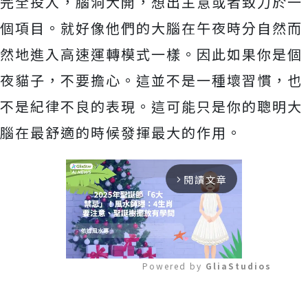
完全投入，腦洞大開，想出主意或者致力於一
個項目。就好像他們的大腦在午夜時分自然而
然地進入高速運轉模式一樣。因此如果你是個
夜貓子，不要擔心。這並不是一種壞習慣，也
不是紀律不良的表現。這可能只是你的聰明大
腦在最舒適的時候發揮最大的作用。
閱讀文章
arrow_forward_ios
Powered by 
GliaStudios
Mute