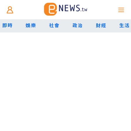
即時
娛樂
社會
政治
財經
生活