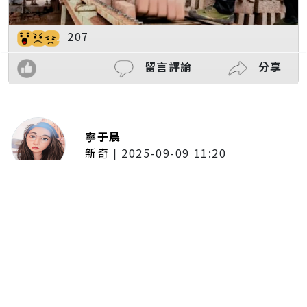
207
留言評論
分享
寧于晨
新奇
|
2025-09-09 11:20
東京陷蟑螂惡夢！美洲蟑螂體型
大、食量驚人 「單性繁殖」恐釀
全面爆發