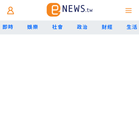
即時
娛樂
社會
政治
財經
生活