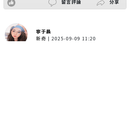
留言評論
分享
寧于晨
新奇
|
2025-09-09 11:20
東京陷蟑螂惡夢！美洲蟑螂體型
大、食量驚人 「單性繁殖」恐釀
全面爆發