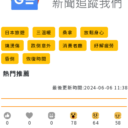
日本旅遊
三溫暖
桑拿
放鬆身心
燒燙傷
跌倒意外
消費者廳
紓解疲勞
昏倒
恢復時間
熱門推薦
最後更新時間:2024-06-06 11:38
0
0
0
78
64
58