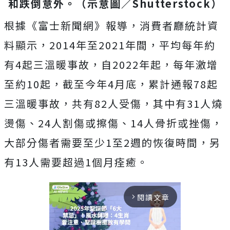
和跌倒意外。（示意圖／Shutterstock）
根據《富士新聞網》報導，消費者廳統計資
料顯示，2014年至2021年間，平均每年約
有4起三溫暖事故，自2022年起，每年激增
至約10起，截至今年4月底，累計通報78起
三溫暖事故，共有82人受傷，其中有31人燒
燙傷、24人割傷或擦傷、14人骨折或挫傷，
大部分傷者需要至少1至2週的恢復時間，另
有13人需要超過1個月痊癒。
閱讀文章
arrow_forward_ios