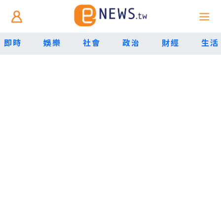
即時
娛樂
社會
政治
財經
生活