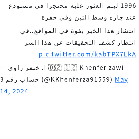
1996 ليتم العثور عليه محتجزا في مستودع
عند جاره وسط التبن وفي حفرة
انتشار هذا الخبر بقوة في المواقع..في
انتظار كشف التحقيقات عن هذا السر
pic.twitter.com/kabTPX7LkA
— ا. خنفر زاوي 🇩🇿 🇩🇿 Khenfer zawi
حساب رقم 3 (@KKhenferza91559)
May
14, 2024