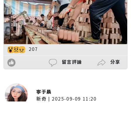
207
留言評論
分享
寧于晨
新奇
|
2025-09-09 11:20
東京陷蟑螂惡夢！美洲蟑螂體型
大、食量驚人 「單性繁殖」恐釀