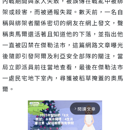
內戰期間與家人失散，被誤傳在戰亂中被綁
架或殺害，而被通報失蹤。
數天前，一名自
稱與綁架者關係密切的網友在網上發文，聲
稱奧馬爾還活著且知道他的下落，並指出他
一直被囚禁在傑勒法市，這篇網路文章曝光
後隨即引發阿爾及利亞安全部隊的關注，當
局立即派員前往當地查看，最後在傑勒法市
一處民宅地下室內，尋獲被稻草掩蓋的奧馬
爾。
閱讀文章
arrow_forward_ios