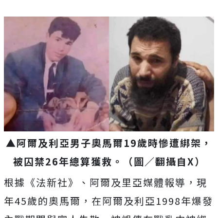
▲阿爾及利亞男子奧馬爾19歲時慘遭綁架，
被囚禁26年總算獲救。（圖／翻攝自X）
根據
《法新社》、
阿爾及里亞媒體報導，現
年45歲的奧馬爾，在阿爾及利亞1998年爆發