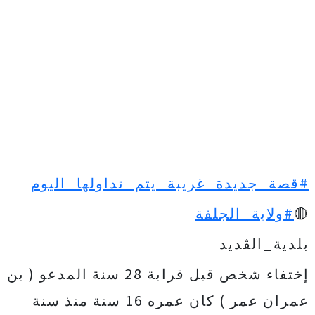
#قصة_جديدة_غريبة_يتم_تداولها_اليوم
#ولاية_الجلفة
🔴
بلدية_الڨديد
إختفاء شخص قبل قرابة 28 سنة المدعو ( بن
عمران عمر ) كان عمره 16 سنة منذ سنة