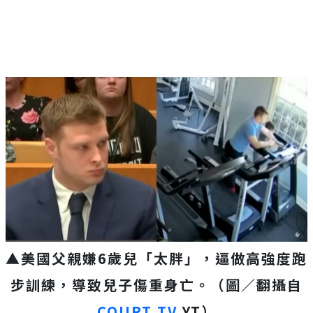
▲美國父親嫌6歲兒「太胖」，逼做高強度跑
步訓練，導致兒子傷重身亡。（圖／翻攝自
COURT TV
YT）