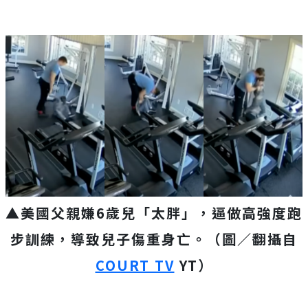
▲美國父親嫌6歲兒「太胖」，逼做高強度跑
步訓練，導致兒子傷重身亡。（圖／翻攝自
COURT TV
YT）