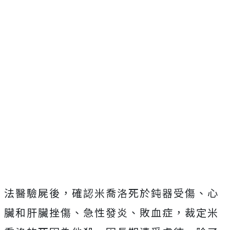
法醫驗屍後，確認米喬洛死於鈍器受傷、心
臟和肝臟挫傷、急性發炎、敗血症，裁定米