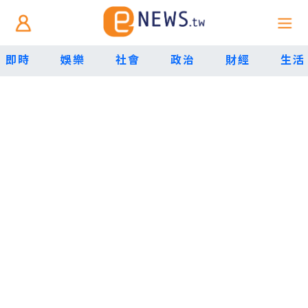
即時
娛樂
社會
政治
財經
生活