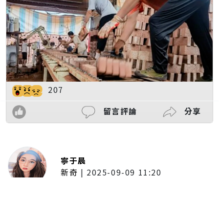
207
留言評論
分享
寧于晨
新奇
|
2025-09-09 11:20
東京陷蟑螂惡夢！美洲蟑螂體型
大、食量驚人 「單性繁殖」恐釀