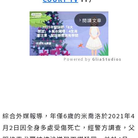
閱讀文章
arrow_forward_ios
Powered by 
GliaStudios
Mute
綜合外媒報導，年僅6歲的米喬洛於2021年4
月2日因全身多處受傷死亡，經警方調查，父