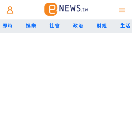
即時
娛樂
社會
政治
財經
生活