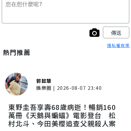
隱私權政策
熱門推薦
郭懿慧
娛樂圈
|
2026-08-07 23:40
東野圭吾享壽68歲病逝！暢銷160
萬冊《天鵝與蝙蝠》電影登台 松
村北斗、今田美櫻追查父親殺人案