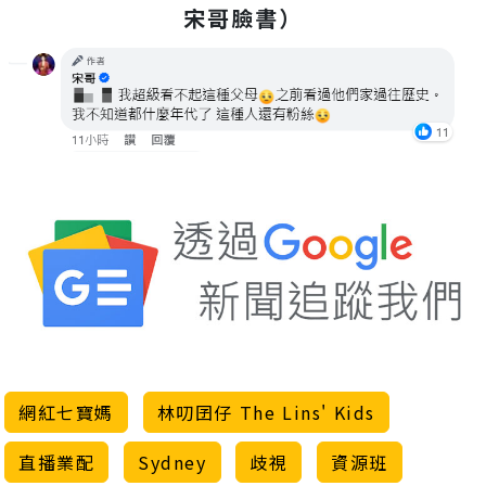
宋哥臉書）
網紅七寶媽
林叨囝仔 The Lins' Kids
直播業配
Sydney
歧視
資源班