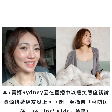
▲7寶媽Sydney因在直播中以嘻笑態度談論
資源班遭網友炎上。（圖／翻攝自「林叨囝
仔 The Lins' Kids」臉書）