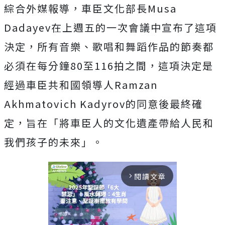
綜合外媒報導，車臣文化部長Musa
Dadayev在上週五的一次會議中宣布了這項
決定，所有音樂、歌唱和舞蹈作品的節奏都
必須在每分鐘80至116拍之間，這項決定是
經過車臣共和國領導人Ramzan
Akhmatovich Kadyrov的同意後最終確
定，旨在「將車臣人的文化遺產帶給人民和
我們孩子的未來」。
閱讀文章
arrow_forward_ios