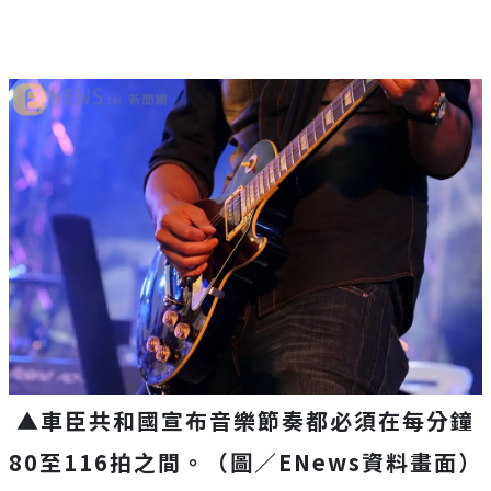
▲車臣共和國宣布音樂節奏都必須在每分鐘
80至116拍之間。
（圖／
ENews
資料畫面）