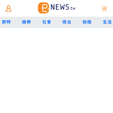
即時
娛樂
社會
政治
財經
生活