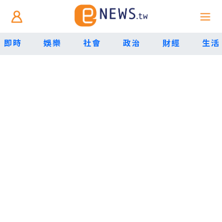
即時
娛樂
社會
政治
財經
生活