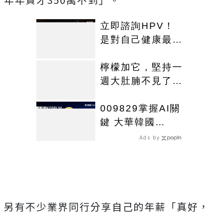
立即諮詢HPV！
是對自己健康最好
的投資，把握現在
不嫌晚！
檸檬加它，堅持一
週大肚腩不見了，
重新回到45公斤
009829掌握AI關
鍵 大華韓國
KOSPI 50今強勢
Ads by
開募
另有不少業界同行分享自己的年薪「真好，