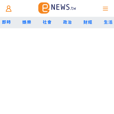
即時
娛樂
社會
政治
財經
生活