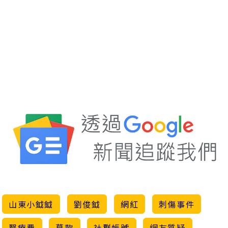
山東小鉞鉞
劉俊鉞
網紅
刺傷事件
醫療費
募款
社群帳號
網友質疑