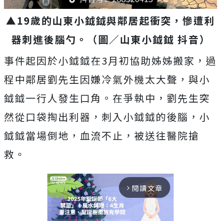
▲19歲的山東小鉞鉞與鄰居起衝突，慘遭利
器刺進後腦勺。（圖／山東小鉞鉞 抖音）
事件起因於小鉞鉞在3月初協助姊姊搬家，過
程中鄰居劉先生因嫌冷氣外機太大聲，與小
鉞鉞一行人發生口角。在爭執中，劉先生突
然從口袋掏出利器，刺入小鉞鉞的後腦，小
鉞鉞當場倒地，血流不止，被送往醫院搶
救。
閱讀文章
arrow_forward_ios