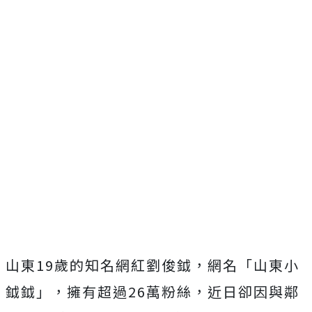
山東19歲的知名網紅劉俊鉞，網名「山東小
鉞鉞」，擁有超過26萬粉絲，近日卻因與鄰