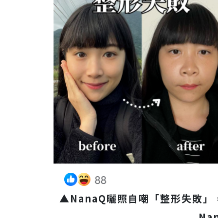
▲NanaQ曬照自嘲「整形失敗
Na