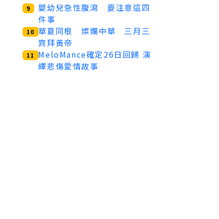
嬰幼兒急性腹瀉 要注意這四
9
件事
華夏同根 燦爛中華 三月三
10
齊拜黃帝
MeloMance確定26日回歸 演
11
繹悲傷愛情故事