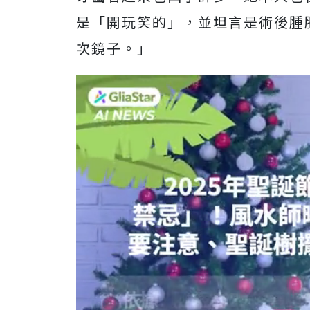
是「
開玩笑的」，並坦言是術後腫
次鏡子。」