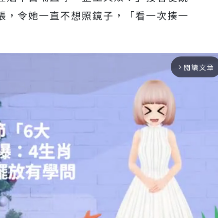
脹，令她一直不想照鏡子，「
看一次揍一
閱讀文章
arrow_forward_ios