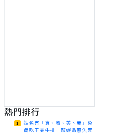
熱門排行
姓名有「真、淑、美、麗」免
1
費吃王品牛排 龍蝦嫩煎魚套