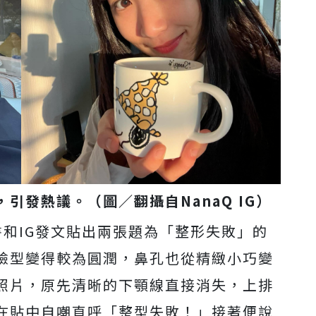
，引發熱議。（圖／翻攝自NanaQ IG）
臉書和IG發文貼出兩張題為「整形失敗」的
臉型變得較為圓潤，鼻孔也從精緻小巧變
照片，原先清晰的下顎線直接消失，上排
在貼中自嘲直呼「整型失敗！」接著便說