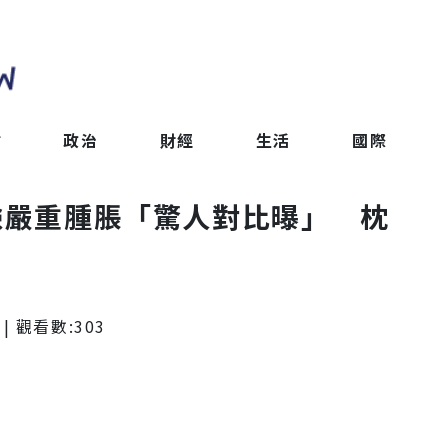
會
政治
財經
生活
國際
臉嚴重腫脹「驚人對比曝」 枕
| 觀看數:
303