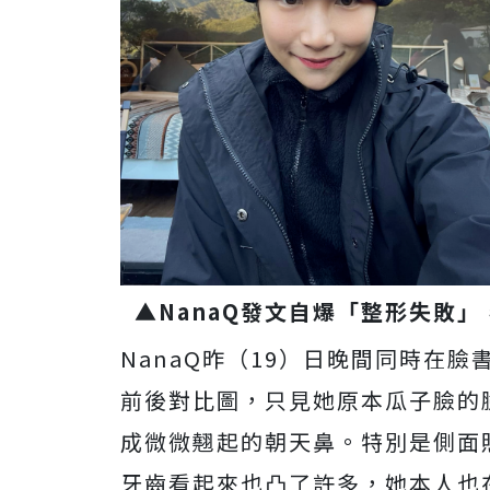
▲NanaQ發文自爆「整形失敗」
NanaQ昨（19）日晚間同時在
前後對比圖，只見她原本瓜子臉的
成微微翹起的朝天鼻。特別是側面
牙齒看起來也凸了許多，她本人也