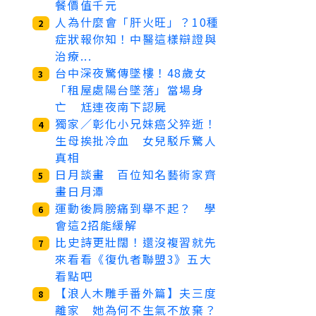
餐價值千元
人為什麼會「肝火旺」？10種
2
症狀報你知！中醫這樣辯證與
治療...
台中深夜驚傳墜樓！48歲女
3
「租屋處陽台墜落」當場身
亡 尪連夜南下認屍
獨家／彰化小兄妹癌父猝逝！
4
生母挨批冷血 女兒駁斥驚人
真相
日月談畫 百位知名藝術家齊
5
畫日月潭
運動後肩膀痛到舉不起？ 學
6
會這2招能緩解
比史詩更壯闊！還沒複習就先
7
來看看《復仇者聯盟3》五大
看點吧
【浪人木雕手番外篇】夫三度
8
離家 她為何不生氣不放棄？