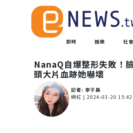
即時
娛樂
社
NanaQ自爆整形失敗！
頭大片血跡她嚇壞
記者:
寧于晨
網紅
|
2024-03-20 15:42