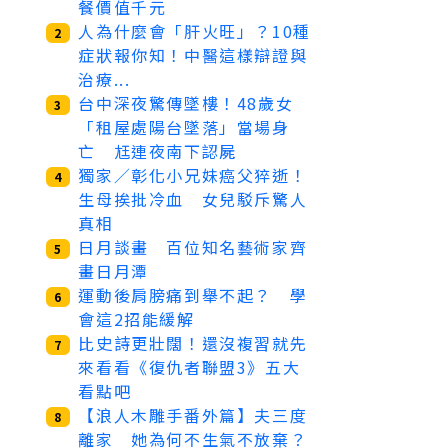
餐價值千元
人為什麼會「肝火旺」？10種
2
症狀報你知！中醫這樣辯證與
治療...
台中深夜驚傳墜樓！48歲女
3
「租屋處陽台墜落」當場身
亡 尪連夜南下認屍
獨家／彰化小兄妹癌父猝逝！
4
生母挨批冷血 女兒駁斥驚人
真相
日月談畫 百位知名藝術家齊
5
畫日月潭
運動後肩膀痛到舉不起？ 學
6
會這2招能緩解
比史詩更壯闊！還沒複習就先
7
來看看《復仇者聯盟3》五大
看點吧
【浪人木雕手番外篇】夫三度
8
離家 她為何不生氣不放棄？