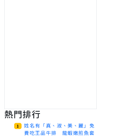
熱門排行
姓名有「真、淑、美、麗」免
1
費吃王品牛排 龍蝦嫩煎魚套