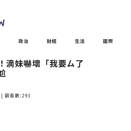
會
政治
財經
生活
國際
！滴妹嚇壞「我要ㄙ了
尬
| 觀看數:
293