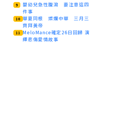
嬰幼兒急性腹瀉 要注意這四
9
件事
華夏同根 燦爛中華 三月三
10
齊拜黃帝
MeloMance確定26日回歸 演
11
繹悲傷愛情故事