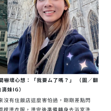
間嚇壞心想：「我要ㄙ了嗎？」 （圖／翻
自滴妹IG）
從來沒有住飯店這麼害怕過，剛剛差點閃
間裡燙衣服，燙完後準備轉身去浴室洗