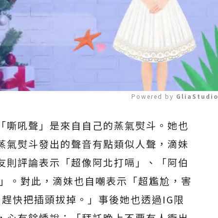
Powered by 
GliaStudi
「嘶吼聲」是來自自己的蒸氣熨斗。她也
Mute
蒸氣熨斗發出的聲音有點類似人聲，滴妹
友則評論表示「超像阿北打嗝」、「阿伯
音」。對此，滴妹也自嘲表示「超尷尬，害
…趕快把插頭拔掉。」事後她也透過IG限
，心有餘悸說：「拜託晚上不要有人衝出