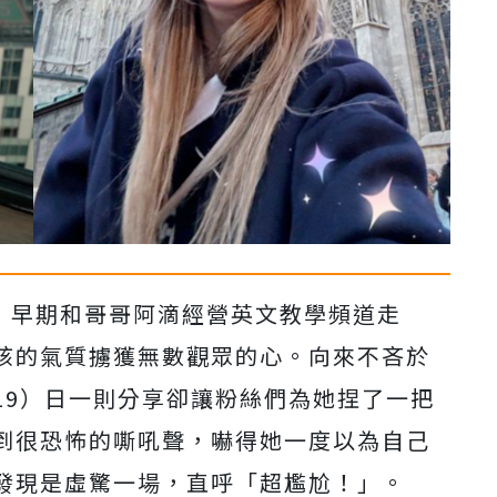
冠伶）早期和哥哥阿滴經營英文教學頻道走
孩的氣質擄獲無數觀眾的心。向來不吝於
19）日一則分享卻讓粉絲們為她捏了一把
到很恐怖的嘶吼聲，嚇得她一度以為自己
發現是虛驚一場，直呼「超尷尬！」。