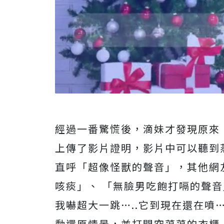
經過一番驚慌後，滴妹才發現原來
上傳了影片證明，影片中可以聽到
直呼「超像怪獸的聲音」，其他網
咳痰」、 「無臉男吃飽打嗝的聲
我嚇超大一跳…..它到現在還在噴
動還原情景，並打開空蕩蕩的衣櫃