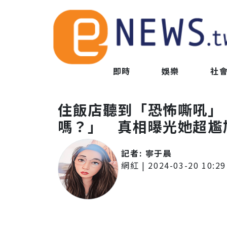
即時
娛樂
社
住飯店聽到「恐怖嘶吼」
嗎？」 真相曝光她超尷
記者:
寧于晨
網紅
|
2024-03-20 10:29