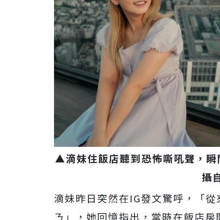
▲滴妹住飯店聽到恐怖嘶吼聲，瞬
攝
滴妹昨日突然在IG發文驚呼，「
ㄋ」，
她回憶指出，當時在飯店房