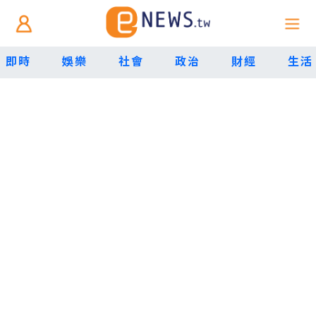
即時
娛樂
社會
政治
財經
生活