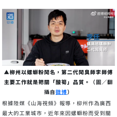
▲
柳州以螺螄粉聞名，第二代聞臭師李師傅
主要工作就是把關「酸筍」品質。
（圖／翻
攝自
微博
）
根據陸媒《山海視頻》報導，
柳州作為廣西
最大的工業城市，近年來因螺螄粉而受到關