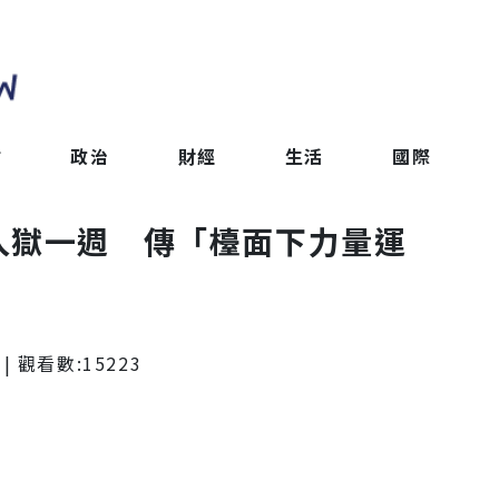
會
政治
財經
生活
國際
入獄一週 傳「檯面下力量運
| 觀看數:
15223