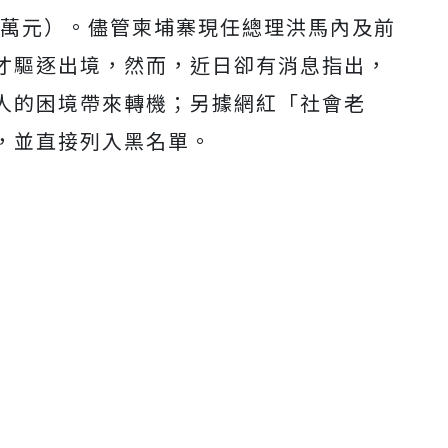
3萬元）。儘管柬埔寨現任總理洪馬內及前
才驅逐出境，然而，近日卻有消息指出，
人的困境帶來轉機；另據網紅「社會老
，並直接列入黑名單。