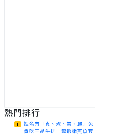
熱門排行
姓名有「真、淑、美、麗」免
1
費吃王品牛排 龍蝦嫩煎魚套