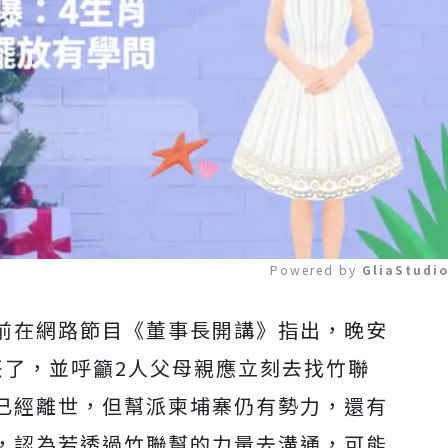
Powered by 
GliaStudi
前在網路節目《董事長開講》指出，晚安
Mute
丟了，並呼籲2人父母親應立刻去找竹聯
已經離世，但幫派柬埔寨仍有勢力，
還有
，認為若
透過竹聯幫的力量去溝通，可能