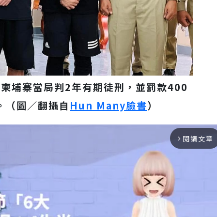
柬埔寨當局判2年有期徒刑，並罰款400
。（圖／翻攝自
Hun Many臉書
）
閱讀文章
arrow_forward_ios