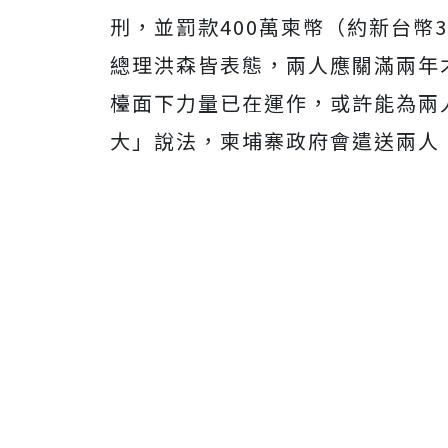
刑，並罰款400萬柬幣（約新台幣
總理洪森皆表態，兩人應關滿兩年
檯面下力量已在運作，或許能為兩
大」說法，
柬埔寨政府會遣送兩人