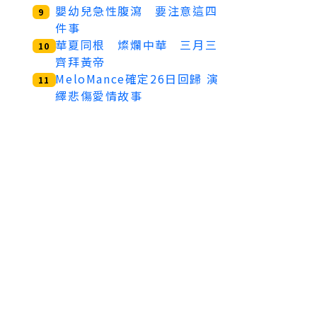
嬰幼兒急性腹瀉 要注意這四
9
件事
華夏同根 燦爛中華 三月三
10
齊拜黃帝
MeloMance確定26日回歸 演
11
繹悲傷愛情故事