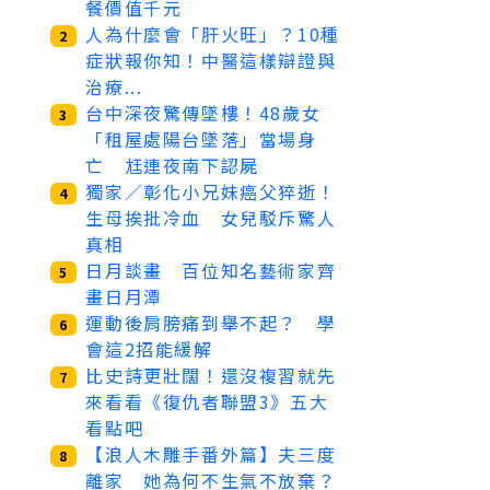
餐價值千元
人為什麼會「肝火旺」？10種
2
症狀報你知！中醫這樣辯證與
治療...
台中深夜驚傳墜樓！48歲女
3
「租屋處陽台墜落」當場身
亡 尪連夜南下認屍
獨家／彰化小兄妹癌父猝逝！
4
生母挨批冷血 女兒駁斥驚人
真相
日月談畫 百位知名藝術家齊
5
畫日月潭
運動後肩膀痛到舉不起？ 學
6
會這2招能緩解
比史詩更壯闊！還沒複習就先
7
來看看《復仇者聯盟3》五大
看點吧
【浪人木雕手番外篇】夫三度
8
離家 她為何不生氣不放棄？