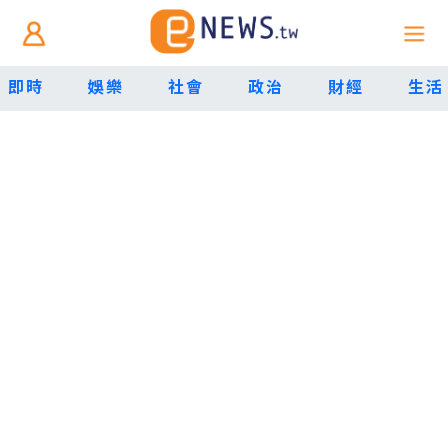
即時
娛樂
社會
政治
財經
生活