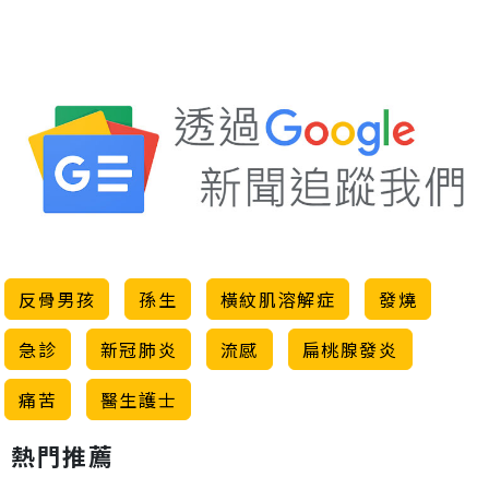
反骨男孩
孫生
橫紋肌溶解症
發燒
急診
新冠肺炎
流感
扁桃腺發炎
痛苦
醫生護士
熱門推薦