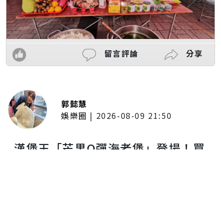
留言評論
分享
郭懿慧
娛樂圈
|
2026-08-09 21:50
漢堡王「芒果Q彈海老堡」登場！買
就抽Wing Stars「一粒」親簽禮