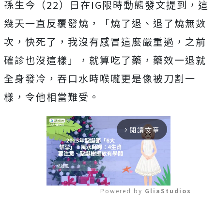
孫生今（22）日在IG限時動態發文提到，這
幾天一直反覆發燒，「燒了退、退了燒無數
次，快死了，我沒有感冒這麼嚴重過，之前
確診也沒這樣」，就算吃了藥，藥效一退就
全身發冷，吞口水時喉嚨更是像被刀割一
樣，令他相當難受。
閱讀文章
arrow_forward_ios
Powered by 
GliaStudios
Mute