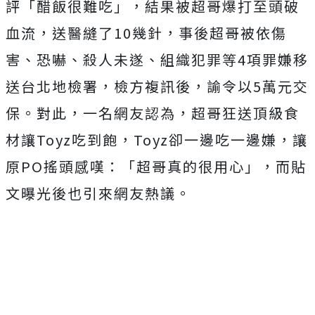
評「醋飯很難吃」，結果被超哥爆打至頭破
血流，送醫縫了10幾針，事後超哥被依傷
害、恐嚇、殺人未遂、組織犯罪等4項罪嫌移
送台北地檢署，檢方複訊後，諭令以5萬元交
保。對此，一名網友認為，超哥狂送頂級食
材讓Toyz吃到飽，Toyz卻一邊吃一邊嫌，讓
原PO搖頭感嘆：「超哥真的很用心」，而貼
文曝光後也引來網友熱議。