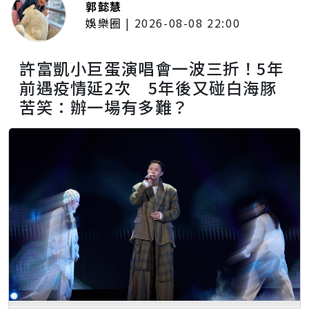
郭懿慧
娛樂圈
|
2026-08-08 22:00
許富凱小巨蛋演唱會一波三折！5年
前遇疫情延2次 5年後又碰白海豚
苦笑：辦一場有多難？