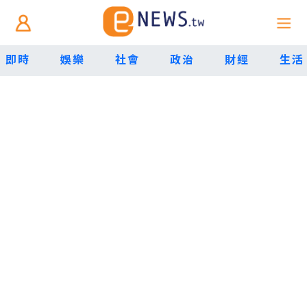
即時
娛樂
社會
政治
財經
生活