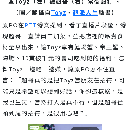
▲Toyz（左）被超哥（右）當街毆打 。
（圖／翻攝自
Toyz
、
超派人生
臉書）
原PO在
PTT
發文提到，看了直播片段後，發
現超哥一直請員工加菜，並把店裡的昂貴食
材全拿出來，讓Toyz享有鱈場蟹、帝王蟹、
海膽、10貫破千元的壽司吃到飽的福利，怎
料Toyz一邊吃一邊嫌，讓原PO忍不住直
言：「超哥真的是把Toyz當朋友在招待，可
能只是希望可以聽到好話，你卻這樣酸，是
我也生氣，當然打人是真不行，但是超哥從
頭到尾的招待，是很用心吧？」