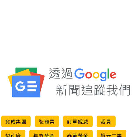
寶成集團
製鞋業
訂單銳減
裁員
越南廠
年終獎金
春節獎金
裕元工業