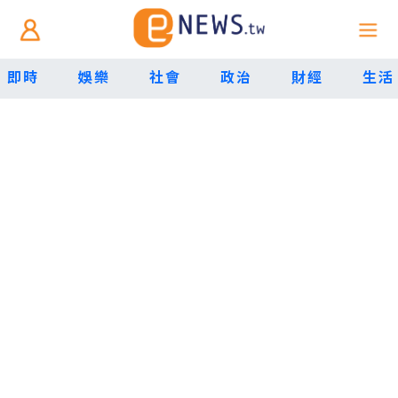
即時
娛樂
社會
政治
財經
生活