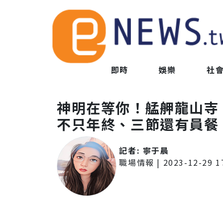
即時
娛樂
社
神明在等你！艋舺龍山寺
不只年終、三節還有員餐
記者:
寧于晨
職場情報
|
2023-12-29 1