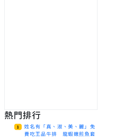
熱門排行
姓名有「真、淑、美、麗」免
1
費吃王品牛排 龍蝦嫩煎魚套