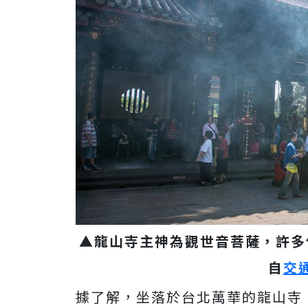
▲龍山寺主神為觀世音菩薩，許多
自
交
據了解，坐落於台北萬華的龍山寺