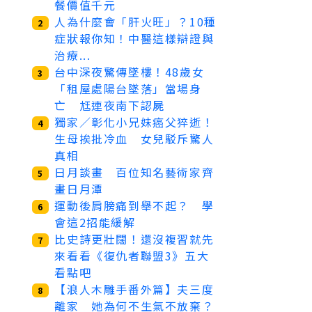
餐價值千元
人為什麼會「肝火旺」？10種
2
症狀報你知！中醫這樣辯證與
治療...
台中深夜驚傳墜樓！48歲女
3
「租屋處陽台墜落」當場身
亡 尪連夜南下認屍
獨家／彰化小兄妹癌父猝逝！
4
生母挨批冷血 女兒駁斥驚人
真相
日月談畫 百位知名藝術家齊
5
畫日月潭
運動後肩膀痛到舉不起？ 學
6
會這2招能緩解
比史詩更壯闊！還沒複習就先
7
來看看《復仇者聯盟3》五大
看點吧
【浪人木雕手番外篇】夫三度
8
離家 她為何不生氣不放棄？