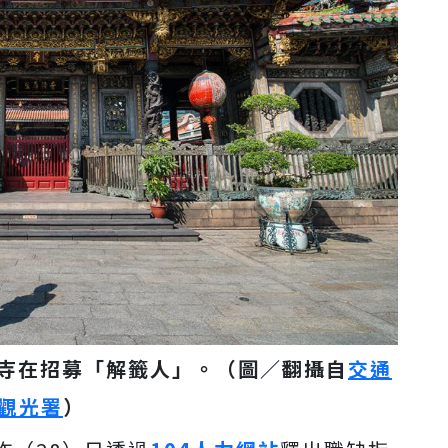
山寺在招募「解籤人」。（圖／翻攝自
交通
觀光署
）