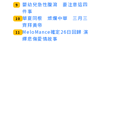
嬰幼兒急性腹瀉 要注意這四
9
件事
華夏同根 燦爛中華 三月三
10
齊拜黃帝
MeloMance確定26日回歸 演
11
繹悲傷愛情故事