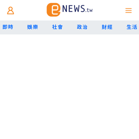
即時
娛樂
社會
政治
財經
生活