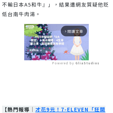
不輸日本A5和牛』」，結果遭網友質疑他貶
低台南牛肉湯。
閱讀文章
arrow_forward_ios
Powered by 
GliaStudios
Mute
【熱門報導｜
才花9元！7-ELEVEN「狂開