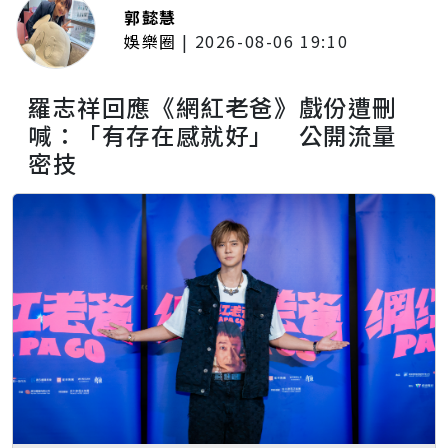
郭懿慧
娛樂圈
|
2026-08-06 19:10
羅志祥回應《網紅老爸》戲份遭刪
喊：「有存在感就好」 公開流量
密技