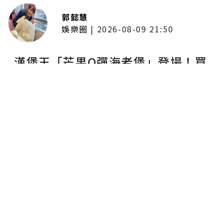
郭懿慧
娛樂圈
|
2026-08-09 21:50
漢堡王「芒果Q彈海老堡」登場！買
就抽Wing Stars「一粒」親簽禮