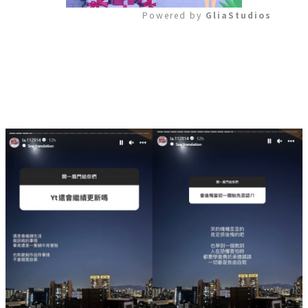
Powered by 
GliaStudios
Mute