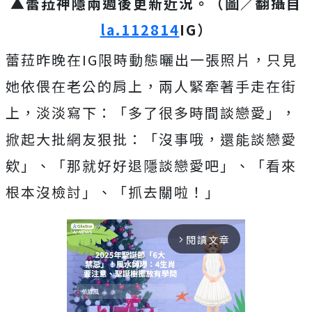
▲蕾菈神隱兩週後更新近況。（圖／翻攝自
la.112814
IG）
蕾菈昨晚在IG限時動態曬出一張照片，只見
她依偎在老公的肩上，兩人緊牽著手走在街
上，淡淡寫下：「多了很多時間談戀愛」，
掀起大批網友狠批：「沒事哦，還能談戀愛
欸」、「那就好好退隱談戀愛吧」、「看來
根本沒檢討」、「抓去關啦！」
閱讀文章
arrow_forward_ios