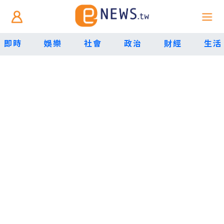
即時
娛樂
社會
政治
財經
生活