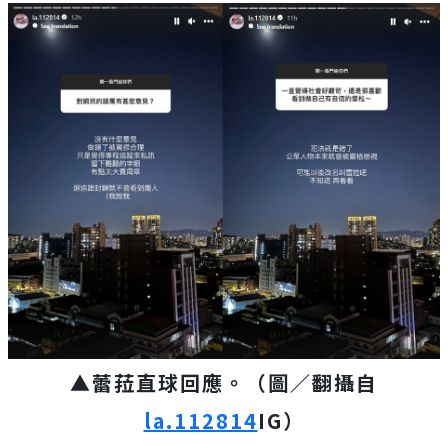
▲蕾菈直球回應。（圖／翻攝自
la.112814
IG）