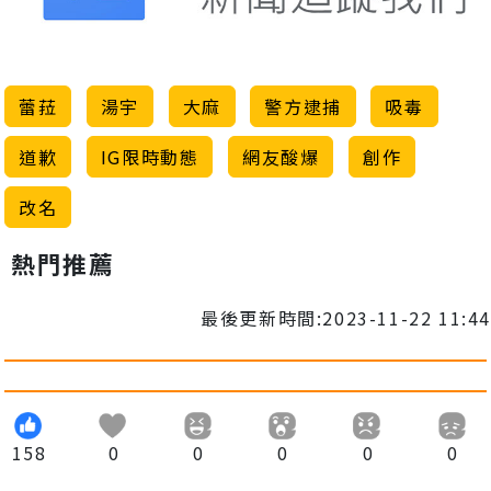
蕾菈
湯宇
大麻
警方逮捕
吸毒
道歉
IG限時動態
網友酸爆
創作
改名
熱門推薦
最後更新時間:2023-11-22 11:44
158
0
0
0
0
0