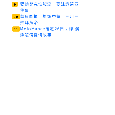
嬰幼兒急性腹瀉 要注意這四
9
件事
華夏同根 燦爛中華 三月三
10
齊拜黃帝
MeloMance確定26日回歸 演
11
繹悲傷愛情故事