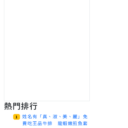
熱門排行
姓名有「真、淑、美、麗」免
1
費吃王品牛排 龍蝦嫩煎魚套