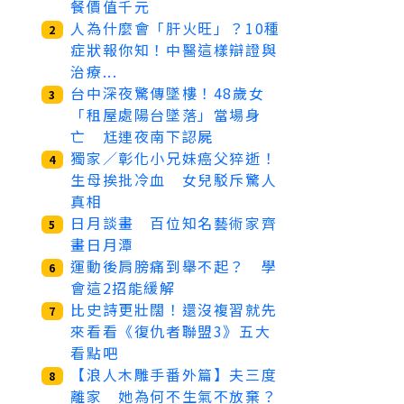
餐價值千元
人為什麼會「肝火旺」？10種
2
症狀報你知！中醫這樣辯證與
治療...
台中深夜驚傳墜樓！48歲女
3
「租屋處陽台墜落」當場身
亡 尪連夜南下認屍
獨家／彰化小兄妹癌父猝逝！
4
生母挨批冷血 女兒駁斥驚人
真相
日月談畫 百位知名藝術家齊
5
畫日月潭
運動後肩膀痛到舉不起？ 學
6
會這2招能緩解
比史詩更壯闊！還沒複習就先
7
來看看《復仇者聯盟3》五大
看點吧
【浪人木雕手番外篇】夫三度
8
離家 她為何不生氣不放棄？