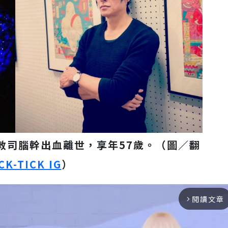
櫻井敦司腦幹出血離世，享年57歲。（圖／翻
CK-TICK IG
）
閱讀文章
arrow_forward_ios