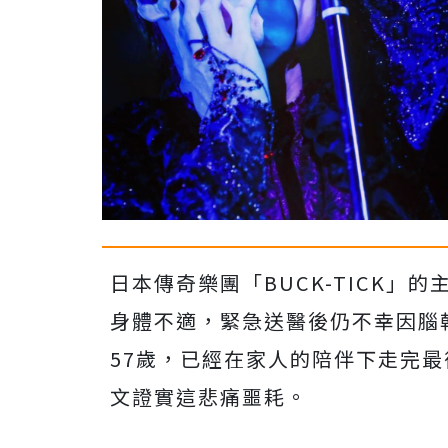
日本傳奇樂團「BUCK-TICK」
身體不適，緊急送醫後仍不幸因腦幹
57歲，已經在家人的陪伴下走完最後
文證實這悲痛噩耗。