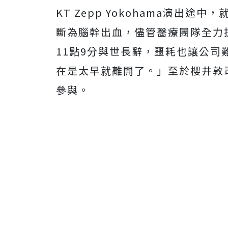
KT Zepp Yokohama演出
斷為腦幹出血，儘管醫療團隊全力
11點9分與世長辭，噩耗也讓公司
在是太早就離開了。」至於
櫻井敦
參與。