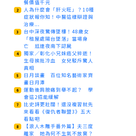
餐價值千元
人為什麼會「肝火旺」？10種
2
症狀報你知！中醫這樣辯證與
治療...
台中深夜驚傳墜樓！48歲女
3
「租屋處陽台墜落」當場身
亡 尪連夜南下認屍
獨家／彰化小兄妹癌父猝逝！
4
生母挨批冷血 女兒駁斥驚人
真相
日月談畫 百位知名藝術家齊
5
畫日月潭
運動後肩膀痛到舉不起？ 學
6
會這2招能緩解
比史詩更壯闊！還沒複習就先
7
來看看《復仇者聯盟3》五大
看點吧
【浪人木雕手番外篇】夫三度
8
離家 她為何不生氣不放棄？