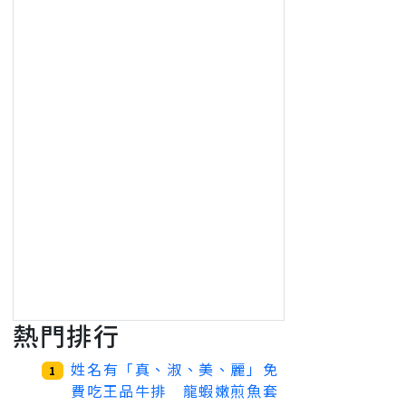
熱門排行
姓名有「真、淑、美、麗」免
1
費吃王品牛排 龍蝦嫩煎魚套