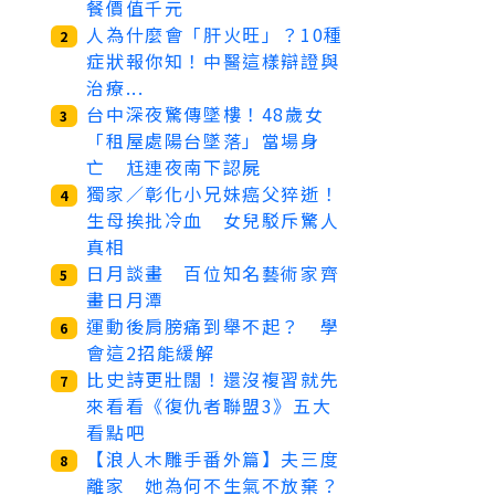
餐價值千元
人為什麼會「肝火旺」？10種
2
症狀報你知！中醫這樣辯證與
治療...
台中深夜驚傳墜樓！48歲女
3
「租屋處陽台墜落」當場身
亡 尪連夜南下認屍
獨家／彰化小兄妹癌父猝逝！
4
生母挨批冷血 女兒駁斥驚人
真相
日月談畫 百位知名藝術家齊
5
畫日月潭
運動後肩膀痛到舉不起？ 學
6
會這2招能緩解
比史詩更壯闊！還沒複習就先
7
來看看《復仇者聯盟3》五大
看點吧
【浪人木雕手番外篇】夫三度
8
離家 她為何不生氣不放棄？