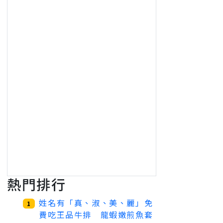
熱門排行
姓名有「真、淑、美、麗」免
1
費吃王品牛排 龍蝦嫩煎魚套