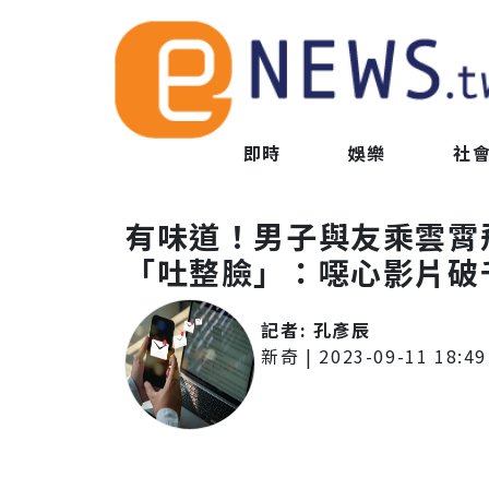
即時
娛樂
社
有味道！男子與友乘雲霄
「吐整臉」：噁心影片破
記者:
孔彥辰
新奇
|
2023-09-11 18:49