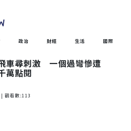
會
政治
財經
生活
國際
飛車尋刺激 一個過彎慘遭
千萬點閱
| 觀看數:
113