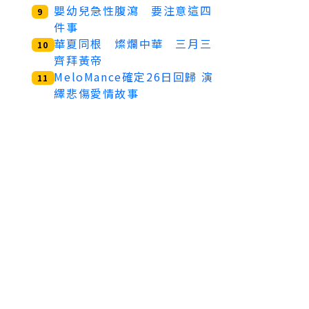
嬰幼兒急性腹瀉 要注意這四
9
件事
華夏同根 燦爛中華 三月三
10
齊拜黃帝
MeloMance確定26日回歸 演
11
繹悲傷愛情故事