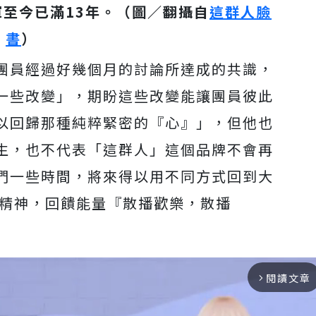
成軍至今已滿13年。（圖／翻攝自
這群人臉
書
）
團員經過好幾個月的討論所達成的共識，
一些改變」，期盼這些改變能讓團員彼此
以回歸那種純粹緊密的『心』」，但他也
生，也不代表「這群人」這個品牌不會再
們一些時間，將來得以用不同方式回到大
的精神，回饋能量『散播歡樂，散播
閱讀文章
arrow_forward_ios