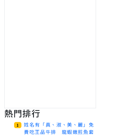
熱門排行
姓名有「真、淑、美、麗」免
1
費吃王品牛排 龍蝦嫩煎魚套