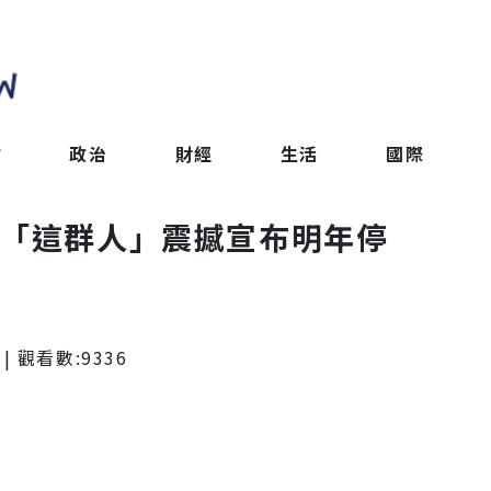
會
政治
財經
生活
國際
紅「這群人」震撼宣布明年停
| 觀看數:
9336