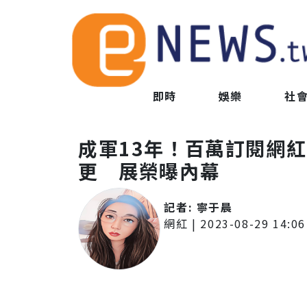
即時
娛樂
社
成軍13年！百萬訂閱網
更 展榮曝內幕
記者:
寧于晨
網紅
|
2023-08-29 14:06