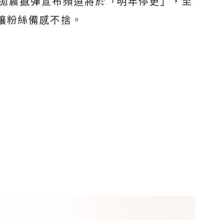
然拋震撼彈宣布頻道將於「明年停更」，至
讓粉絲備感不捨。