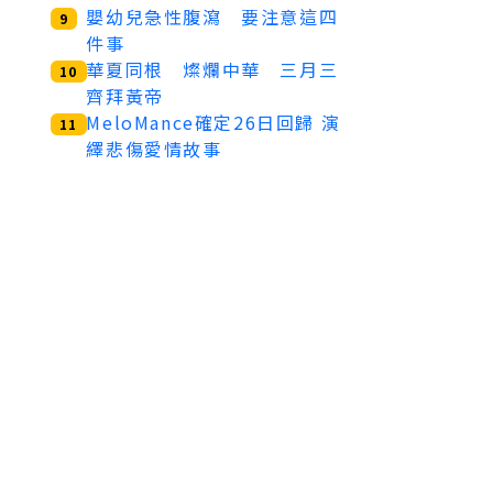
嬰幼兒急性腹瀉 要注意這四
9
件事
華夏同根 燦爛中華 三月三
10
齊拜黃帝
MeloMance確定26日回歸 演
11
繹悲傷愛情故事