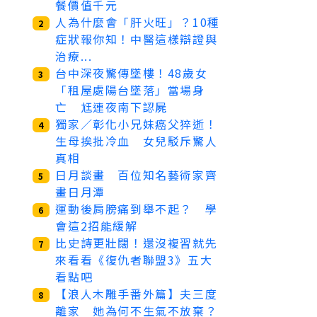
餐價值千元
人為什麼會「肝火旺」？10種
2
症狀報你知！中醫這樣辯證與
治療...
台中深夜驚傳墜樓！48歲女
3
「租屋處陽台墜落」當場身
亡 尪連夜南下認屍
獨家／彰化小兄妹癌父猝逝！
4
生母挨批冷血 女兒駁斥驚人
真相
日月談畫 百位知名藝術家齊
5
畫日月潭
運動後肩膀痛到舉不起？ 學
6
會這2招能緩解
比史詩更壯闊！還沒複習就先
7
來看看《復仇者聯盟3》五大
看點吧
【浪人木雕手番外篇】夫三度
8
離家 她為何不生氣不放棄？