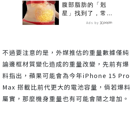
人生
腹部脂肪的「剋
星」找到了，常吃
這幾物，吃走大肚
Ads by
囊，瘦出小蠻腰
不過要注意的是，外媒推估的重量數據僅純
論邊框材質變化造成的重量改變，先前有爆
料指出，蘋果可能會為今年iPhone 15 Pro
Max 搭載比前代更大的電池容量，倘若爆料
屬實，那麼機身重量也有可能會隨之增加。