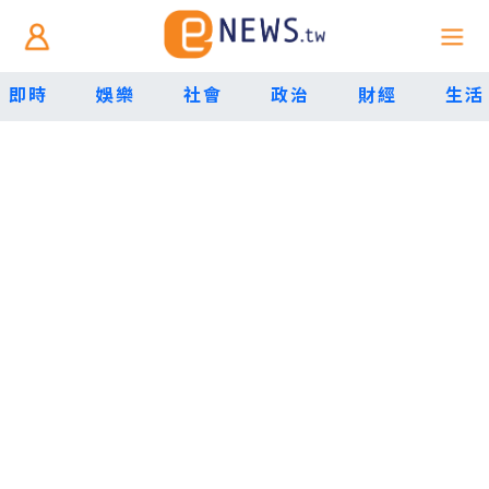
即時
娛樂
社會
政治
財經
生活