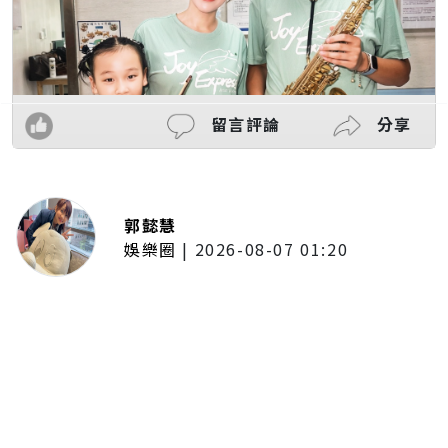
留言評論
分享
郭懿慧
娛樂圈
|
2026-08-07 01:20
啦啦隊的檸檬、李雅英、李晧禎體
驗水上芭蕾！變成三人打水 表情
逐漸失控