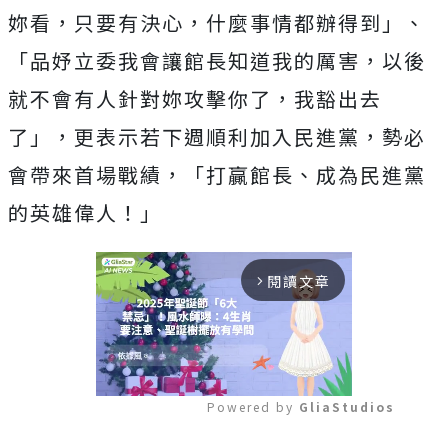
妳看，只要有決心，什麼事情都辦得到」、
「品妤立委我會讓館長知道我的厲害，以後
就不會有人針對妳攻擊你了，我豁出去
了」，更表示若下週順利加入民進黨，勢必
會帶來首場戰績，「打贏館長、成為民進黨
的英雄偉人！」
閱讀文章
arrow_forward_ios
Powered by 
GliaStudios