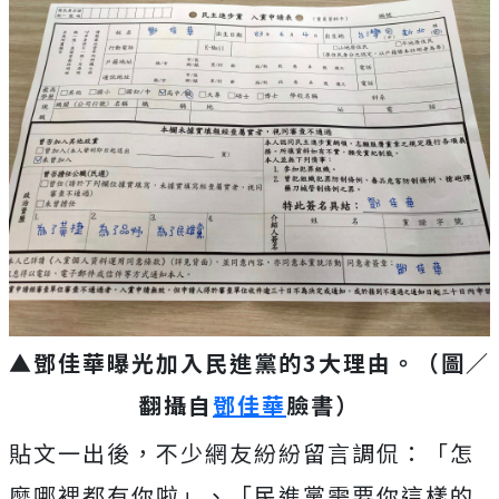
▲鄧佳華曝光加入民進黨的3大理由。（圖／
翻攝自
鄧佳華
臉書）
貼文一出後，不少網友紛紛留言調侃：「怎
麼哪裡都有你啦」、「民進黨需要你這樣的