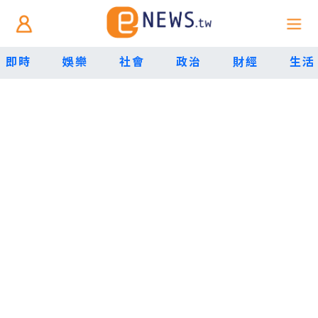
即時
娛樂
社會
政治
財經
生活