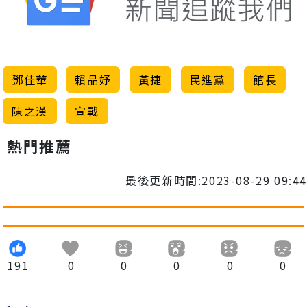
鄧佳華
賴品妤
黃捷
民進黨
館長
陳之漢
宣戰
熱門推薦
最後更新時間:2023-08-29 09:44
191
0
0
0
0
0