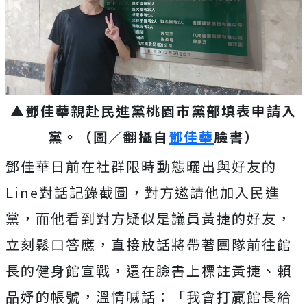
▲鄧佳華親赴民進黨桃園市黨部填表申請入
黨。（圖／翻攝自
鄧佳華
臉書）
鄧佳華日前在社群限時動態曬出與好友的
Line對話記錄截圖，對方邀請他加入民進
黨，而他看到對方疑似是議員黃捷的好友，
立刻鬆口答應，直接放話將帶著團隊前往館
長的健身館宣戰，還在臉書上標註黃捷、賴
品妤的帳號，溫情喊話：「我會打贏館長給