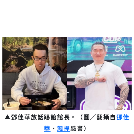
Mute
▲鄧佳華放話踢館館長。（圖／翻攝自
鄧佳
華
、
飆捍
臉書）