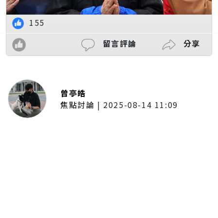
155
留言評論
分享
曾亭皓
焦點討論
|
2025-08-14 11:09
普發一萬現金拍板！最快公布後1個
月開放領取 7個月內完成