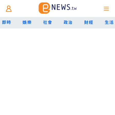
即時
娛樂
社會
政治
財經
生活