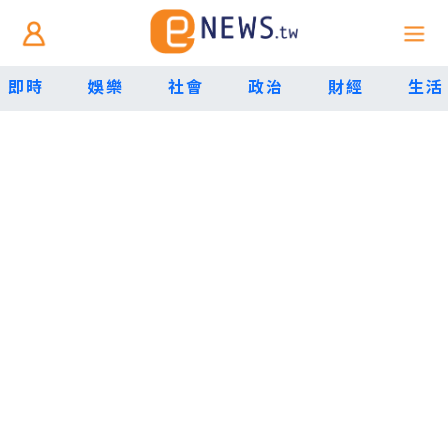
即時
娛樂
社會
政治
財經
生活