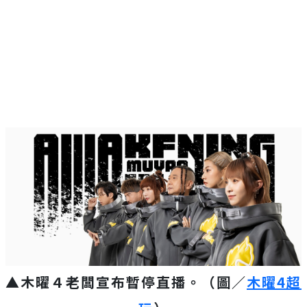
▲木曜４老闆宣布暫停直播。（圖／
木曜4超