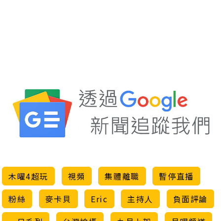
木曜4超玩
視頻
集體離職
暫停直播
粉絲
麥卡貝
Eric
主持人
負面評論