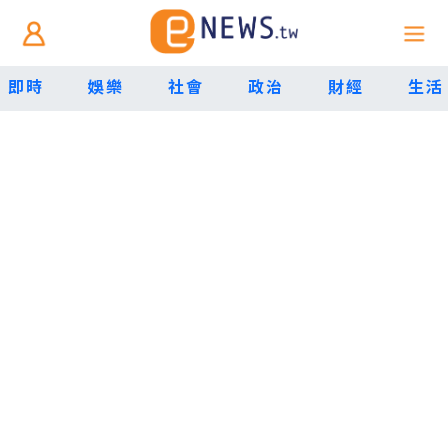
即時
娛樂
社會
政治
財經
生活