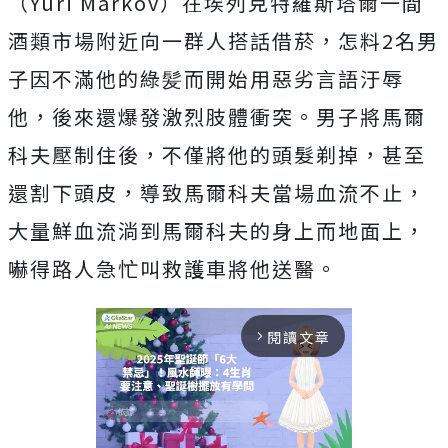
（Yuri Markov）在埃列克特羅斯塔爾一間
酒類市場附近向一群人搭話借菸，怎料2名男
子因不滿他的綠髪而開始用惡劣言語汙辱
他，後來還爆發激烈肢體衝突。男子將馬爾
科夫壓制住後，不僅將他的頭髮剃掉，甚至
還割下頭皮，導致馬爾科夫當場血流不止，
大量鮮血流淌到馬爾科夫的身上而地面上，
嚇得路人急忙叫救護車將他送醫。
閱讀文章
arrow_forward_ios