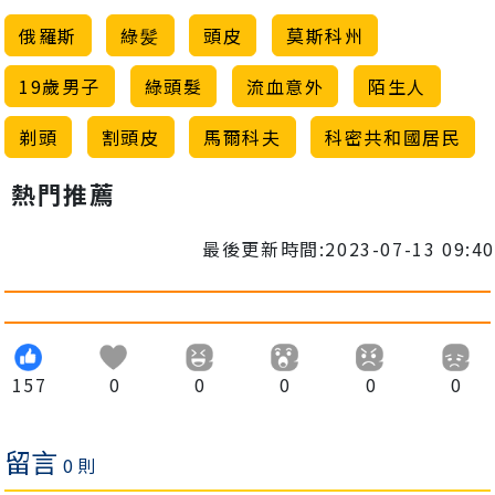
俄羅斯
綠髪
頭皮
莫斯科州
19歲男子
綠頭髮
流血意外
陌生人
剃頭
割頭皮
馬爾科夫
科密共和國居民
熱門推薦
最後更新時間:2023-07-13 09:40
157
0
0
0
0
0