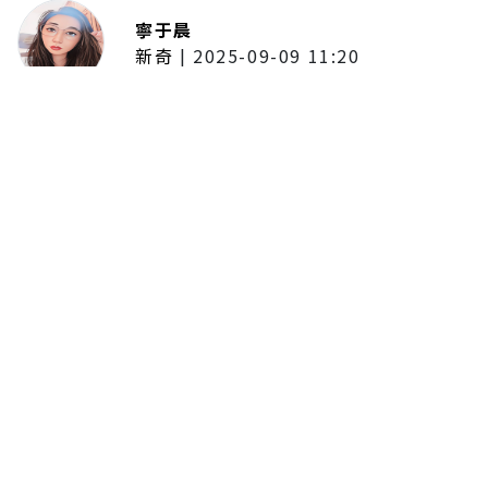
寧于晨
新奇
|
2025-09-09 11:20
東京陷蟑螂惡夢！美洲蟑螂體型
大、食量驚人 「單性繁殖」恐釀
全面爆發