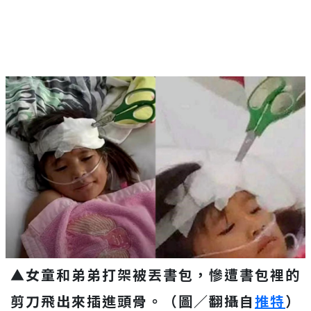
▲女童和弟弟打架被丟書包，慘遭書包裡的
剪刀飛出來插進頭骨。（圖／翻攝自
推特
）