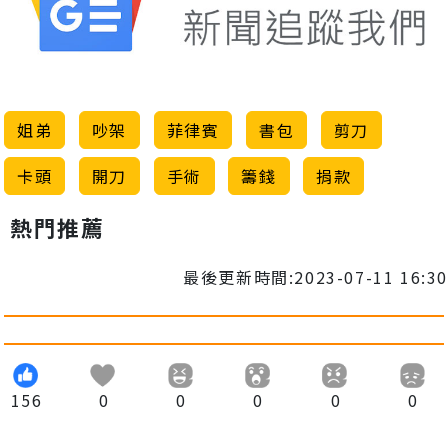
姐弟
吵架
菲律賓
書包
剪刀
卡頭
開刀
手術
籌錢
捐款
熱門推薦
最後更新時間:2023-07-11 16:30
156
0
0
0
0
0