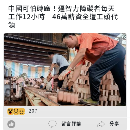
中國可怕磚廠！逼智力障礙者每天
工作12小時 46萬薪資全遭工頭代
領
207
留言評論
分享