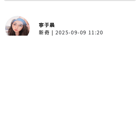
寧于晨
新奇
|
2025-09-09 11:20
東京陷蟑螂惡夢！美洲蟑螂體型
大、食量驚人 「單性繁殖」恐釀
全面爆發