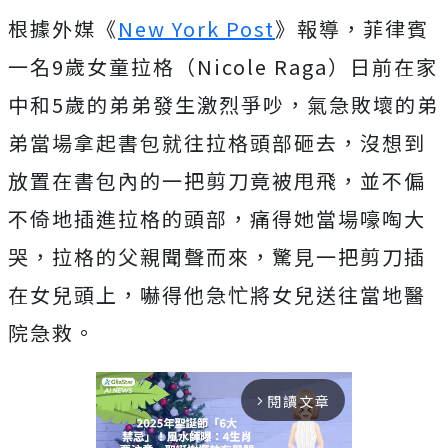
根據外媒《
New York Post
》報導，菲律賓
一名9歲女童拉格（Nicole Raga）日前在家
中和5歲的弟弟發生激烈爭吵，氣急敗壞的弟
弟當場拿起書包就往拉格頭部砸去，沒想到
放置在書包內的一把剪刀竟被甩飛，並不偏
不倚地插進拉格的頭部，痛得她當場嚎啕大
哭，拉格的父親聞聲而來，驚見一把剪刀插
在女兒頭上，嚇得他急忙將女兒送往當地醫
院急救。
閱讀文章
arrow_forward_ios