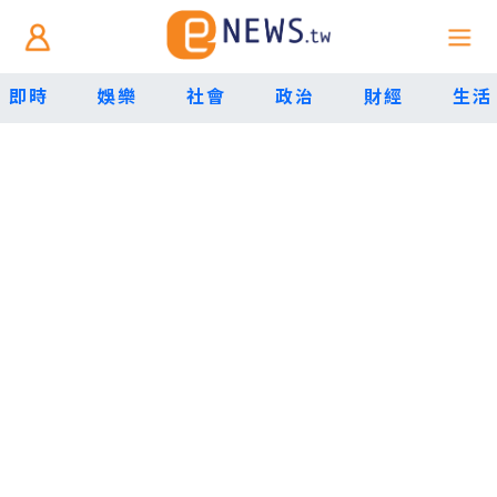
即時
娛樂
社會
政治
財經
生活