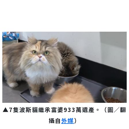
▲7隻波斯貓繼承富婆933萬遺產。
（圖／翻
攝自
外媒
）