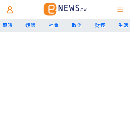
即時
娛樂
社會
政治
財經
生活