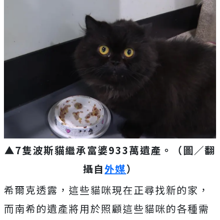
▲7隻波斯貓繼承富婆933萬遺產。
（圖／翻
攝自
外媒
）
希爾克透露，這些貓咪現在正尋找新的家，
而南希的遺產將用於照顧這些貓咪的各種需