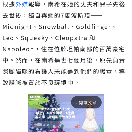
根據
外媒
報導，南希在她的丈夫和兒子先後
去世後，獨自與她的7隻波斯貓——
Midnight、Snowball、Goldfinger、
Leo、Squeaky、Cleopatra 和
Napoleon，住在位於坦帕南部的百萬豪宅
中。然而，在南希過世七個月後，原先負責
照顧貓咪的看護人未能盡到他們的職責，導
致貓咪被置於不良環境中。
閱讀文章
arrow_forward_ios