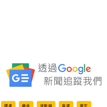
遺產
繼承
波斯貓
富婆
豪宅