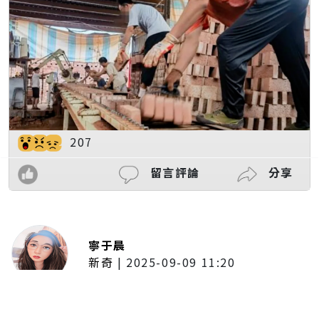
207
留言評論
分享
寧于晨
新奇
|
2025-09-09 11:20
東京陷蟑螂惡夢！美洲蟑螂體型