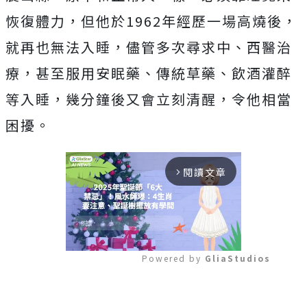
恢復體力，但他於1962年經歷一場高燒後，
就再也無法入睡，儘管多次尋求中、西醫治
療，甚至服用安眠藥、傳統草藥、飲酒灌醉
等入睡，幾分鐘後又會立刻清醒，令他相當
困擾。
閱讀文章
arrow_forward_ios
Powered by 
GliaStudios
Mute