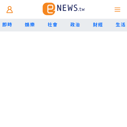
即時
娛樂
社會
政治
財經
生活