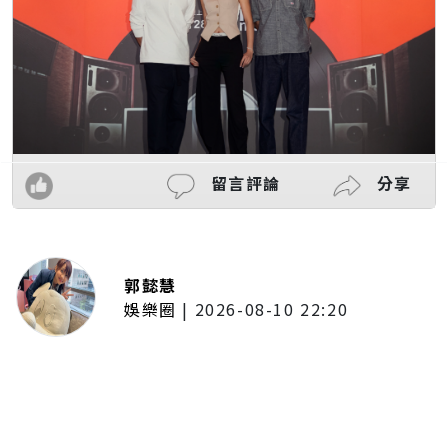
留言評論
分享
郭懿慧
娛樂圈
|
2026-08-10 22:20
《進擊的巨人》「艾連」聲優梶裕
貴挑戰妖怪角色 圓夢參與《電影
版蠟筆小新》