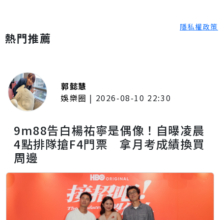
隱私權政策
熱門推薦
郭懿慧
娛樂圈
|
2026-08-10 22:30
9m88告白楊祐寧是偶像！自曝凌晨
4點排隊搶F4門票 拿月考成績換買
周邊