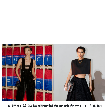
▲網紅莫莉被網友抓包尾隨女星IU（李知