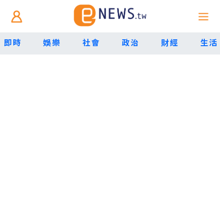
即時
娛樂
社會
政治
財經
生活