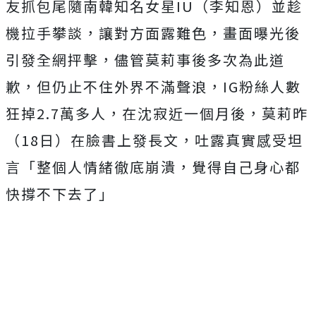
友抓包尾隨南韓知名女星IU（李知恩）並趁
機拉手攀談，讓對方面露難色，畫面曝光後
引發全網抨擊，儘管莫莉事後多次為此道
歉，但仍止不住外界不滿聲浪，IG粉絲人數
狂掉2.7萬多人，在沈寂近一個月後，莫莉昨
（18日）在臉書上發長文，吐露真實感受坦
言「整個人情緒徹底崩潰，覺得自己身心都
快撐不下去了」