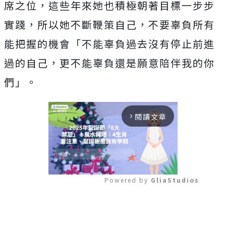
席之位，這些年來她也積極朝著目標一步步
實踐，所以她不斷鞭策自己，不要辜負所有
能把握的機會「不能辜負過去沒有停止前進
過的自己，更不能辜負還是願意陪伴我的你
們」。
閱讀文章
arrow_forward_ios
Powered by 
GliaStudios
Mute