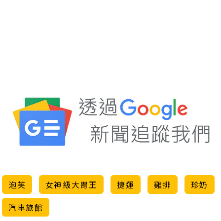
泡芙
女神級大胃王
捷運
雞排
珍奶
汽車旅館