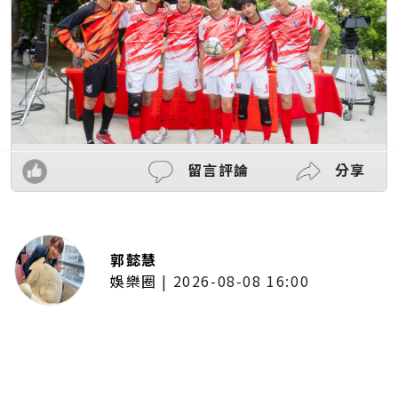
留言評論
分享
郭懿慧
娛樂圈
|
2026-08-08 16:00
木木體驗「台東博覽會」熱氣球展
區！沉浸式看美景 直呼像真的飛
上高空