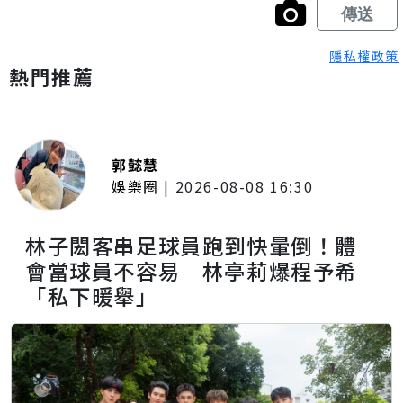
隱私權政策
熱門推薦
郭懿慧
娛樂圈
|
2026-08-08 16:30
林子閎客串足球員跑到快暈倒！體
會當球員不容易 林亭莉爆程予希
「私下暖舉」