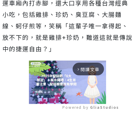
運車廂內打赤腳，還大口享用各種台灣經典
小吃，包括雞排、珍奶、臭豆腐、大腸麵
線、蚵仔煎等，笑稱「這輩子唯一拿得起、
放不下的，就是雞排+珍奶，難道這就是傳說
中的捷運自由？」
閱讀文章
arrow_forward_ios
Powered by 
GliaStudios
Mute