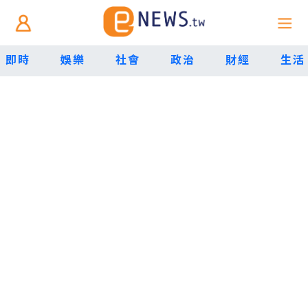
即時
娛樂
社會
政治
財經
生活