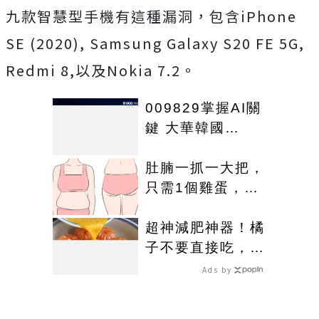
九款智慧型手機有這種漏洞，包含iPhone
SE (2020), Samsung Galaxy S20 FE 5G,
Redmi 8,以及Nokia 7.2。
009829掌握AI關
鍵 大華韓國
KOSPI 50今強勢
開募
肚腩一抓一大把，
只需1個雞蛋，用
一個瘦一個
超神減肥神器！橘
子不要直接吃，加
點這個！體重天天
Ads by
下降