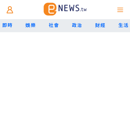
即時
娛樂
社會
政治
財經
生活