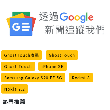
GhostTouch攻擊
GhostTouch
Ghost Touch
iPhone SE
Samsung Galaxy S20 FE 5G
Redmi 8
Nokia 7.2
熱門推薦