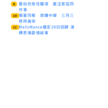
嬰幼兒急性腹瀉 要注意這四
9
件事
華夏同根 燦爛中華 三月三
10
齊拜黃帝
MeloMance確定26日回歸 演
11
繹悲傷愛情故事