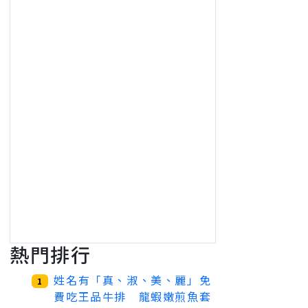
熱門排行
姓名有「真、淑、美、麗」免
1
費吃王品牛排 龍蝦嫩煎魚套