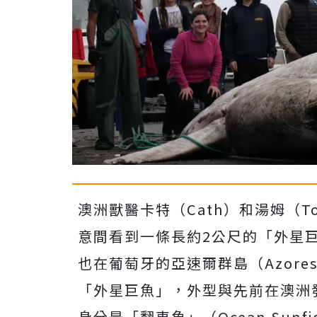
澳洲獸醫卡特（Cath）和湯姆（To
意間看到一條長約2公尺的「外星
也在葡萄牙的亞速爾群島（Azore
「外星巨魚」，外型與先前在澳洲
身分是「翻車魚」（Ocean Sunfi