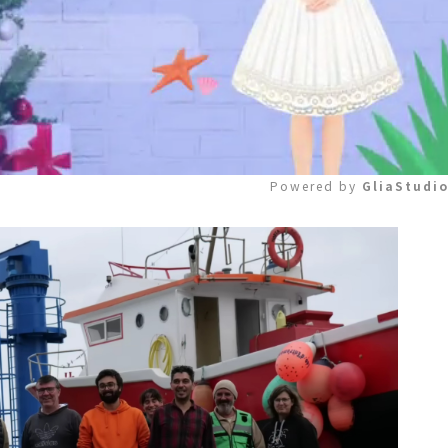
Powered by 
GliaStudi
Mute