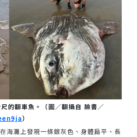
公尺的翻車魚。（圖／翻攝自 臉書／
een9ja
）
姆在海灘上發現一條銀灰色、身體扁平、長