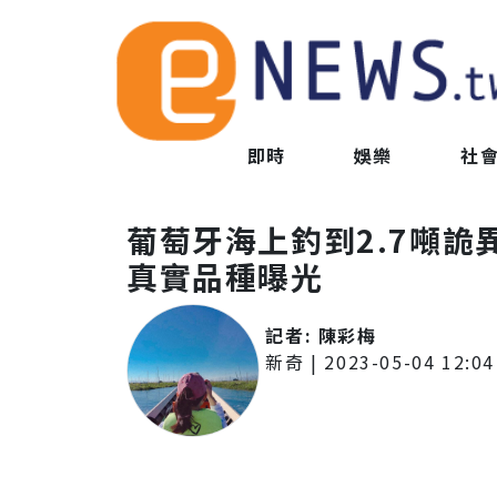
即時
娛樂
社
葡萄牙海上釣到2.7噸
真實品種曝光
記者:
陳彩梅
新奇
|
2023-05-04 12:04