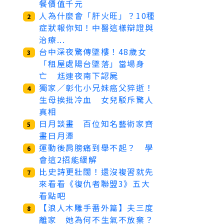
餐價值千元
人為什麼會「肝火旺」？10種
2
症狀報你知！中醫這樣辯證與
治療...
台中深夜驚傳墜樓！48歲女
3
「租屋處陽台墜落」當場身
亡 尪連夜南下認屍
獨家／彰化小兄妹癌父猝逝！
4
生母挨批冷血 女兒駁斥驚人
真相
日月談畫 百位知名藝術家齊
5
畫日月潭
運動後肩膀痛到舉不起？ 學
6
會這2招能緩解
比史詩更壯闊！還沒複習就先
7
來看看《復仇者聯盟3》五大
看點吧
【浪人木雕手番外篇】夫三度
8
離家 她為何不生氣不放棄？