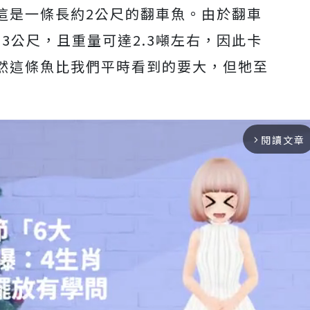
這是一條長約2公尺的翻車魚。由於翻車
約3公尺，且重量可達2.3噸左右，因此卡
然這條魚比我們平時看到的要大，但牠至
閱讀文章
arrow_forward_ios